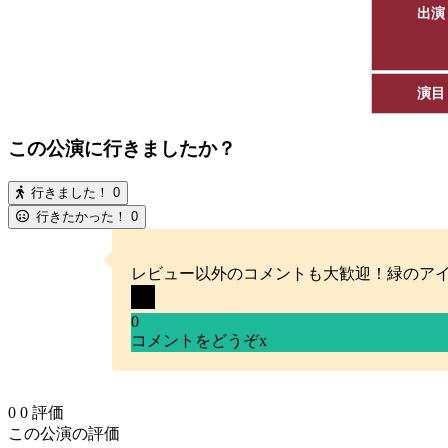
出演
演目
この公演に行きましたか？
行きました！
0
行きたかった！
0
レビュー以外のコメントも大歓迎！緑のア
0
コメントをどうぞ
x
0
0
評価
この公演の評価