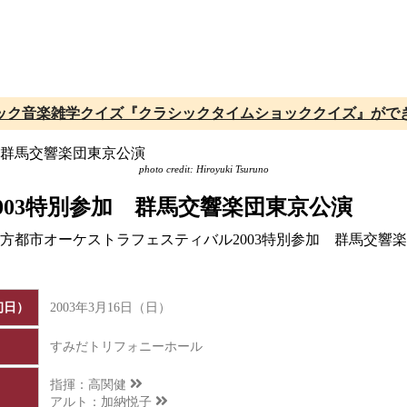
ック音楽雑学クイズ『クラシックタイムショッククイズ』がで
photo credit: Hiroyuki Tsuruno
03特別参加 群馬交響楽団東京公演
、地方都市オーケストラフェスティバル2003特別参加 群馬交
初日）
2003年3月16日（日）
すみだトリフォニーホール
指揮：
高関健
アルト：
加納悦子