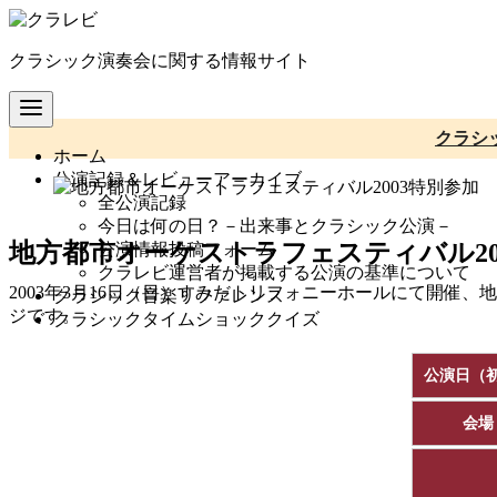
コ
ン
クラシック演奏会に関する情報サイト
テ
ン
ツ
へ
クラシ
ホーム
移
公演記録＆レビューアーカイブ
動
全公演記録
今日は何の日？－出来事とクラシック公演－
地方都市オーケストラフェスティバル20
公演情報投稿フォーム
クラレビ運営者が掲載する公演の基準について
2003年3月16日（日）すみだトリフォニーホールにて開催
クラシック音楽リファレンス
ジです。
クラシックタイムショッククイズ
公演日（
会場