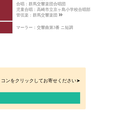
合唱：群馬交響楽団合唱団
児童合唱：高崎市立京ヶ島小学校合唱部
管弦楽：
群馬交響楽団
マーラー：交響曲第3番 ニ短調
イコンをクリックしてお寄せください➤