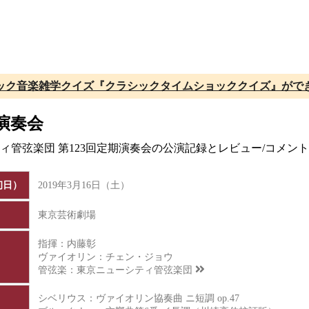
ック音楽雑学クイズ『クラシックタイムショッククイズ』がで
演奏会
ティ管弦楽団 第123回定期演奏会の公演記録とレビュー/コメ
初日）
2019年3月16日（土）
東京芸術劇場
指揮：内藤彰
ヴァイオリン：チェン・ジョウ
管弦楽：
東京ニューシティ管弦楽団
シベリウス：ヴァイオリン協奏曲 ニ短調 op.47