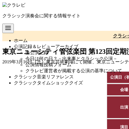
コ
ン
クラシック演奏会に関する情報サイト
テ
ン
ツ
へ
クラシ
ホーム
移
公演記録＆レビューアーカイブ
動
東京ニューシティ管弦楽団 第123回定期
全公演記録
今日は何の日？－出来事とクラシック公演－
2019年3月16日（土）東京芸術劇場にて開催、東京ニューシ
公演情報投稿フォーム
クラレビ運営者が掲載する公演の基準について
クラシック音楽リファレンス
公演日（
クラシックタイムショッククイズ
会場
出演
演目