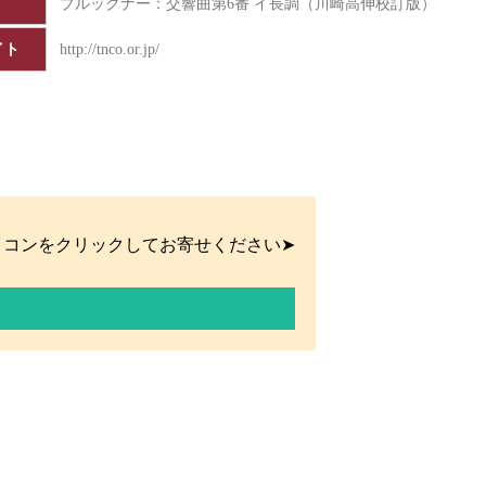
ブルックナー：交響曲第6番 イ長調（川崎高伸校訂版）
イト
http://tnco.or.jp/
イコンをクリックしてお寄せください➤