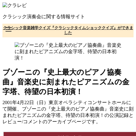
コ
ン
クラシック演奏会に関する情報サイト
テ
ン
クラシック音楽雑学クイズ『クラシックタイムショッククイズ』ができま
ツ
した
へ
移
動
ブゾーニの『史上最大のピアノ協奏
曲』音楽史に刻まれたピアニズムの金
字塔、待望の日本初演！
2001年4月22日（日）東京オペラシティコンサートホールに
て開催、ブゾーニの『史上最大のピアノ協奏曲』音楽史に刻
まれたピアニズムの金字塔、待望の日本初演！の公演記録と
レビュー/コメントのアーカイブページです。