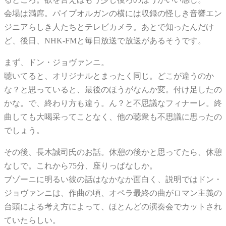
会場は満席。パイプオルガンの横には収録の怪しき音響エン
ジニアらしき人たちとテレビカメラ。あとで知ったんだけ
ど、後日、NHK-FMと毎日放送で放送があるそうです。
まず、ドン・ジョヴァンニ。
聴いてると、オリジナルとまったく同じ。どこが違うのか
な？と思っていると、最後のほうがなんか変。付け足したの
かな。で、終わり方も違う。ん？と不思議なフィナーレ。終
曲しても大喝采ってことなく、他の聴衆も不思議に思ったの
でしょう。
その後、長木誠司氏のお話。休憩の後かと思ってたら、休憩
なしで。これから75分、座りっぱなしか。
ブゾーニに明るい彼の話はなかなか面白く、説明ではドン・
ジョヴァンニは、作曲の頃、オペラ最終の曲がロマン主義の
台頭による考え方によって、ほとんどの演奏会でカットされ
ていたらしい。