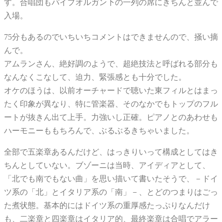
す。合唱団もパイプオルガン下の一列の席にきちんと並んで
入場。
75分もあるのでいちいちコメントはできませんので、掻い摘
んで。
アムランさん、絶好調のようで、超絶技法と呼ばれる部分も
なんなくこなして、迫力、緊張感とも十分でした。
オケのほうは、以前オーチャードで聴いた東フィルとはまっ
たく印象が異なり、特に管楽器、そのなかでもトップのフル
ートが抜きん出て上手。力強いし正確。ピアノとのあわせも
ハーモニーももちろんで、ぶるぶるきちゃいました。
全部で五楽章あるんだけど、はっきりいって構成としてはき
ちんとしていない。ブゾーニは当時、アイディアとして、
「北でも南でもない曲」を思い描いて書いたそうで、－ドイ
ツ系の「北」とイタリア系の「南」－、とどのつまりはごっ
た煮状態。基本的にはドイツ系の重厚感たっぷりなんだけ
も、二楽章と四楽章はイタリア的、最終楽章は合唱でアラー