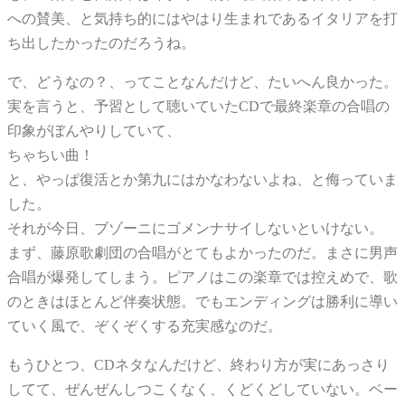
への賛美、と気持ち的にはやはり生まれであるイタリアを打
ち出したかったのだろうね。
で、どうなの？、ってことなんだけど、たいへん良かった。
実を言うと、予習として聴いていたCDで最終楽章の合唱の
印象がぼんやりしていて、
ちゃちい曲！
と、やっぱ復活とか第九にはかなわないよね、と侮っていま
した。
それが今日、ブゾーニにゴメンナサイしないといけない。
まず、藤原歌劇団の合唱がとてもよかったのだ。まさに男声
合唱が爆発してしまう。ピアノはこの楽章では控えめで、歌
のときはほとんど伴奏状態。でもエンディングは勝利に導い
ていく風で、ぞくぞくする充実感なのだ。
もうひとつ、CDネタなんだけど、終わり方が実にあっさり
してて、ぜんぜんしつこくなく、くどくどしていない。ベー