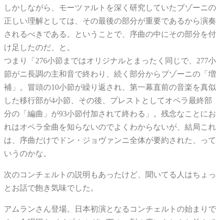
しかしながら、モーツァルトを深く研究していたブゾーニの
正しい理解としては、その最後の部分が重要であるから演奏
されるべきである。ということで、序曲の中にその部分を付
け足したのだ、と。
つまり「276小節まではオリジナルとまったく同じで、277小
節がニ長調の主和音で終わり、続く部分からブゾーニの「増
補」。冒頭の10小節が繰り返され、第一幕直前の音楽を真似
した移行部が4小節、その後、プレストとしてオペラ最終部
分の「編曲」が93小節付加されて終わる」。残念なことにお
れはオペラ全曲を知らないのでよくわからないが、結局これ
は、序曲だけでドン・ジョヴァンニ全体が要約された、って
いうのかな。
次のコンチェルトの説明もあったけど、聞いてる人はちょっ
とお話で飽き気味でした。
アムランさん登場。日本初演となるコンチェルトの始まりで