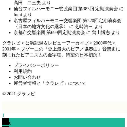
高田 二三夫
より
仙台フィルハーモニー管弦楽団 第383回 定期演奏会
に
fumi
より
名古屋フィルハーモニー交響楽団 第520回定期演奏会
〈日本の地方文化の継承〉
に
芝崎浩三
より
京都市交響楽団 第699回定期演奏会
に
畠山博志
より
クラレビ
>
公演記録＆レビューアーカイブ
>
2000年代
>
2001年
>
ブゾーニの『史上最大のピアノ協奏曲』音楽史に
刻まれたピアニズムの金字塔、待望の日本初演！
プライバシーポリシー
利用規約
お問い合わせ
運営者情報と「クラレビ」について
© 2021
クラレビ
1
0