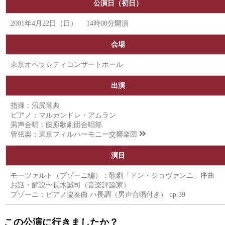
公演日（初日）
2001年4月22日（日） 14時00分開演
会場
東京オペラシティコンサートホール
出演
指揮：沼尻竜典
ピアノ：マルカンドレ・アムラン
男声合唱：藤原歌劇団合唱部
管弦楽：
東京フィルハーモニー交響楽団
演目
モーツァルト（ブゾーニ編）：歌劇「ドン・ジョヴァンニ」序曲
お話・解説〜長木誠司（音楽評論家）
ブゾーニ：ピアノ協奏曲 ハ長調（男声合唱付き） op.39
この公演に行きましたか？