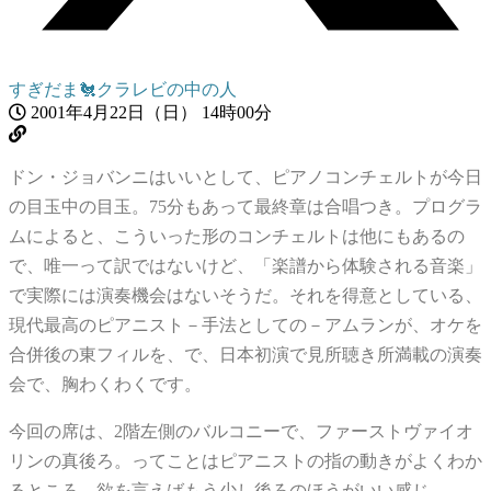
すぎだま🐔クラレビの中の人
2001年4月22日（日） 14時00分
ドン・ジョバンニはいいとして、ピアノコンチェルトが今日
の目玉中の目玉。75分もあって最終章は合唱つき。プログラ
ムによると、こういった形のコンチェルトは他にもあるの
で、唯一って訳ではないけど、「楽譜から体験される音楽」
で実際には演奏機会はないそうだ。それを得意としている、
現代最高のピアニスト－手法としての－アムランが、オケを
合併後の東フィルを、で、日本初演で見所聴き所満載の演奏
会で、胸わくわくです。
今回の席は、2階左側のバルコニーで、ファーストヴァイオ
リンの真後ろ。ってことはピアニストの指の動きがよくわか
るところ。欲を言えばもう少し後ろのほうがいい感じ。