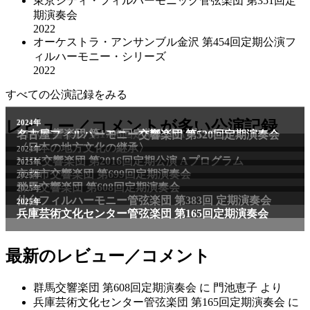
東京シティ・フィルハーモニック管弦楽団 第351回定
期演奏会
2022
オーケストラ・アンサンブル金沢 第454回定期公演フ
ィルハーモニー・シリーズ
2022
すべての公演記録をみる
2011年
レビュー／コメントが多い公演記録
2024年
NHK交響楽団 第1706回定期公演Aプログラム
名古屋フィルハーモニー交響楽団 第520回定期演奏会
〈日本の地方文化の継承〉
2024年
NHK交響楽団 第2016回定期公演 Aプログラム
2025年
京都市交響楽団 第699回定期演奏会
2025年
群馬交響楽団 第608回定期演奏会
2025年
仙台フィルハーモニー管弦楽団 第383回 定期演奏会
2025年
兵庫芸術文化センター管弦楽団 第165回定期演奏会
最新のレビュー／コメント
群馬交響楽団 第608回定期演奏会
に
門池恵子
より
兵庫芸術文化センター管弦楽団 第165回定期演奏会
に