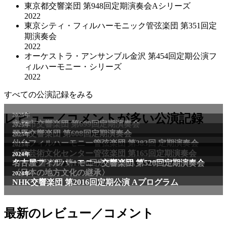
東京都交響楽団 第948回定期演奏会Aシリーズ
2022
東京シティ・フィルハーモニック管弦楽団 第351回定
期演奏会
2022
オーケストラ・アンサンブル金沢 第454回定期公演フ
ィルハーモニー・シリーズ
2022
すべての公演記録をみる
2025年
レビュー／コメントが多い公演記録
京都市交響楽団 第699回定期演奏会
2025年
群馬交響楽団 第608回定期演奏会
2025年
仙台フィルハーモニー管弦楽団 第383回 定期演奏会
2025年
兵庫芸術文化センター管弦楽団 第165回定期演奏会
2011年
2024年
NHK交響楽団 第1706回定期公演Aプログラム
名古屋フィルハーモニー交響楽団 第520回定期演奏会
〈日本の地方文化の継承〉
2024年
NHK交響楽団 第2016回定期公演 Aプログラム
最新のレビュー／コメント