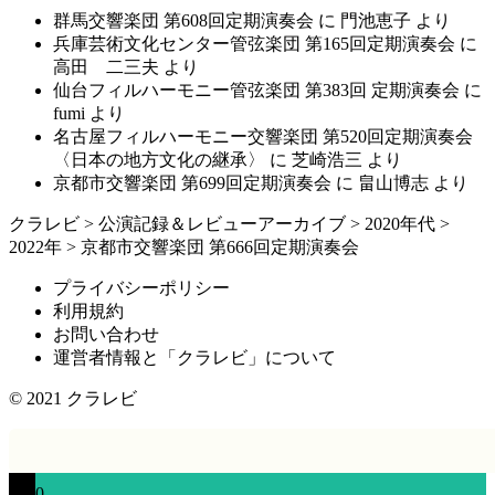
群馬交響楽団 第608回定期演奏会
に
門池恵子
より
兵庫芸術文化センター管弦楽団 第165回定期演奏会
に
高田 二三夫
より
仙台フィルハーモニー管弦楽団 第383回 定期演奏会
に
fumi
より
名古屋フィルハーモニー交響楽団 第520回定期演奏会
〈日本の地方文化の継承〉
に
芝崎浩三
より
京都市交響楽団 第699回定期演奏会
に
畠山博志
より
クラレビ
>
公演記録＆レビューアーカイブ
>
2020年代
>
2022年
>
京都市交響楽団 第666回定期演奏会
プライバシーポリシー
利用規約
お問い合わせ
運営者情報と「クラレビ」について
© 2021
クラレビ
0