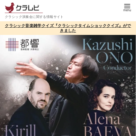
コ
ン
クラシック演奏会に関する情報サイト
テ
クラシック音楽雑学クイズ『クラシックタイムショッククイズ』がで
ン
きました
ツ
へ
移
動