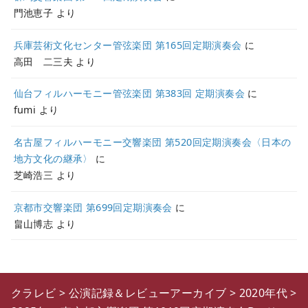
門池恵子
より
兵庫芸術文化センター管弦楽団 第165回定期演奏会
に
高田 二三夫
より
仙台フィルハーモニー管弦楽団 第383回 定期演奏会
に
fumi
より
名古屋フィルハーモニー交響楽団 第520回定期演奏会〈日本の
地方文化の継承〉
に
芝崎浩三
より
京都市交響楽団 第699回定期演奏会
に
畠山博志
より
クラレビ
>
公演記録＆レビューアーカイブ
>
2020年代
>