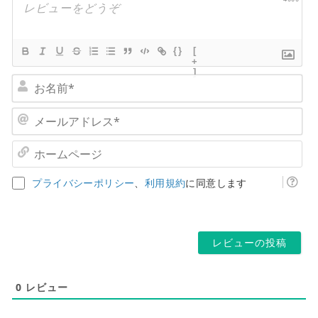
{}
[
+
]
お
名
前
メ
*
ー
ル
ホ
ア
ー
ド
ム
プライバシーポリシー
、
利用規約
に同意します
レ
ペ
ス
ー
*
ジ
0
レビュー