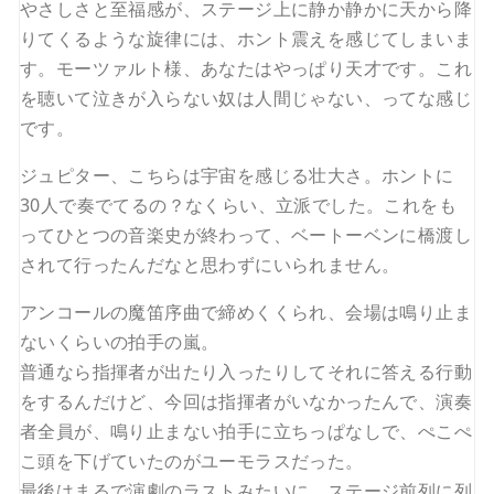
やさしさと至福感が、ステージ上に静か静かに天から降
りてくるような旋律には、ホント震えを感じてしまいま
す。モーツァルト様、あなたはやっぱり天才です。これ
を聴いて泣きが入らない奴は人間じゃない、ってな感じ
です。
ジュピター、こちらは宇宙を感じる壮大さ。ホントに
30人で奏でてるの？なくらい、立派でした。これをも
ってひとつの音楽史が終わって、ベートーベンに橋渡し
されて行ったんだなと思わずにいられません。
アンコールの魔笛序曲で締めくくられ、会場は鳴り止ま
ないくらいの拍手の嵐。
普通なら指揮者が出たり入ったりしてそれに答える行動
をするんだけど、今回は指揮者がいなかったんで、演奏
者全員が、鳴り止まない拍手に立ちっぱなしで、ぺこぺ
こ頭を下げていたのがユーモラスだった。
最後はまるで演劇のラストみたいに、ステージ前列に列