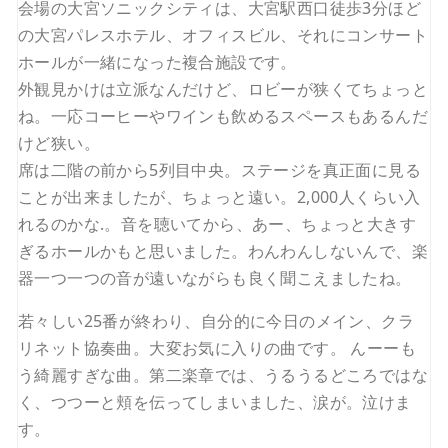
会場の大宮ソニックシティは、大宮駅西口徒歩3分ほど
の大宮パレスホテル、オフィスビル、それにコンサート
ホールが一緒になった複合施設です。
外観見かけは立派なんだけど、ロビーが狭くてちょっと
ね。一応コーヒーやワインも飲めるスペースもあるんだ
けど狭い。
席は二階の前から5列目中央。ステージを真正面に見る
ことが出来ましたが、ちょっと遠い。2,000人くらい入
れるのかな.。音を聴いてから、あー、ちょっと大きす
ぎるホールかもと思いました。わんわんしないんで、楽
器一つ一つの音が遠いながらも良く聞こえましたね。
若々しい25番が終わり、自分的に今日のメイン、クラ
リネット協奏曲。大変お気に入りの曲です。 んーーも
う綺麗すぎな曲。第二楽章では、うるうるどころではな
く、つつーと頬を伝ってしまいました、涙が。泣けま
す。