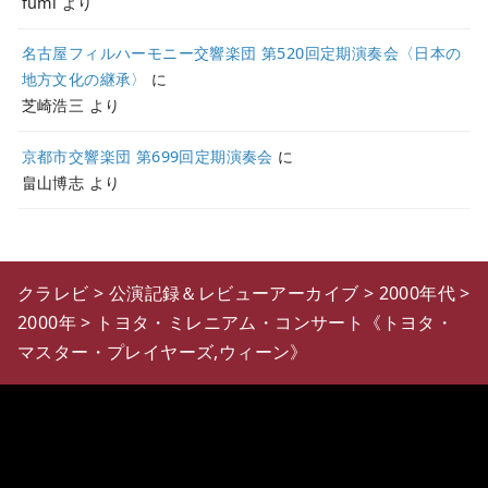
fumi
より
名古屋フィルハーモニー交響楽団 第520回定期演奏会〈日本の
地方文化の継承〉
に
芝崎浩三
より
京都市交響楽団 第699回定期演奏会
に
畠山博志
より
クラレビ
>
公演記録＆レビューアーカイブ
>
2000年代
>
2000年
>
トヨタ・ミレニアム・コンサート《トヨタ・
マスター・プレイヤーズ,ウィーン》