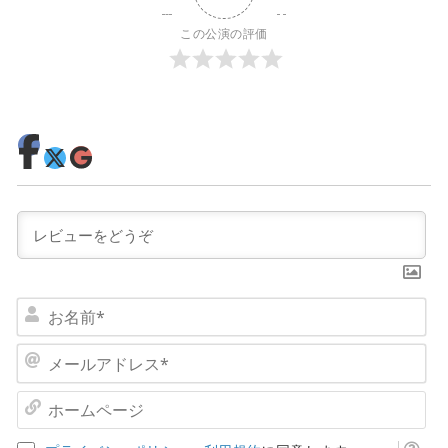
この公演の評価
お
名
前
メ
*
ー
ル
ホ
ア
ー
ド
ム