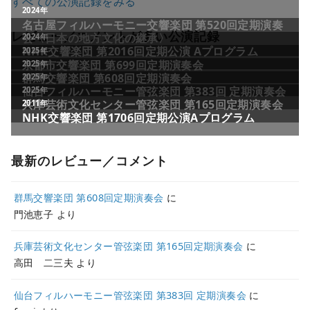
すべての公演記録をみる
レビュー／コメントが多い公演記録
最新のレビュー／コメント
群馬交響楽団 第608回定期演奏会
に
門池恵子
より
兵庫芸術文化センター管弦楽団 第165回定期演奏会
に
高田 二三夫
より
仙台フィルハーモニー管弦楽団 第383回 定期演奏会
に