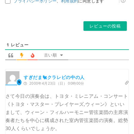
プライバシーポリシー
、
利用規約
に同意します
レ
ペ
ス
ー
*
ジ
1
レビュー
古い順
すぎだま🐔クラレビの中の人
2000年4月23日（日） 00時00分
さて今日の演奏会は、トヨタ・ミレニアム・コンサート
《トヨタ・マスター・プレイヤーズ,ウィーン》といい
まして、ウィーン・フィルハーモニー管弦楽団の主席演
奏者たちを中心に構成された室内管弦楽団の演奏。総勢
30人くらいでしょうか。