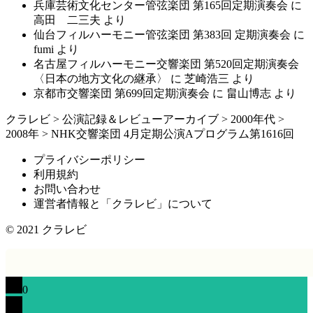
兵庫芸術文化センター管弦楽団 第165回定期演奏会
に
高田 二三夫
より
仙台フィルハーモニー管弦楽団 第383回 定期演奏会
に
fumi
より
名古屋フィルハーモニー交響楽団 第520回定期演奏会
〈日本の地方文化の継承〉
に
芝崎浩三
より
京都市交響楽団 第699回定期演奏会
に
畠山博志
より
クラレビ
>
公演記録＆レビューアーカイブ
>
2000年代
>
2008年
>
NHK交響楽団 4月定期公演Aプログラム第1616回
プライバシーポリシー
利用規約
お問い合わせ
運営者情報と「クラレビ」について
© 2021
クラレビ
0