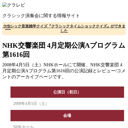
コ
ン
クラシック演奏会に関する情報サイト
テ
ン
クラシック音楽雑学クイズ『クラシックタイムショッククイズ』ができま
ツ
した
へ
移
NHK交響楽団 4月定期公演Aプログラム
動
第1616回
2008年4月5日（土）NHKホールにて開催、NHK交響楽団 4
月定期公演Aプログラム第1616回の公演記録とレビュー/コメ
ントのアーカイブページです。
公演日（初日）
2008年4月5日（土）
会場
NHKホール