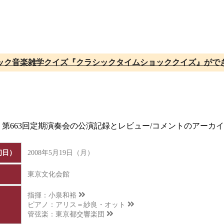
ック音楽雑学クイズ『クラシックタイムショッククイズ』がで
団 第663回定期演奏会の公演記録とレビュー/コメントのアーカ
初日）
2008年5月19日（月）
東京文化会館
指揮：
小泉和裕
ピアノ：
アリス＝紗良・オット
管弦楽：
東京都交響楽団