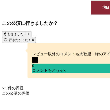
演目
この公演に行きましたか？
行きました！
1
行きたかった！
0
レビュー以外のコメントも大歓迎！緑のア
0
コメントをどうぞ
x
5
1
件の評価
この公演の評価