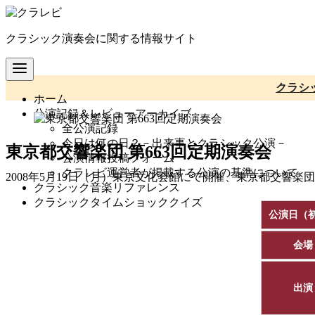
コ
ン
クラシック演奏会に関する情報サイト
テ
ン
ツ
へ
クラシ
ホーム
移
公演記録＆レビューアーカイブ
動
全公演記録
今日は何の日？－出来事とクラシック公演－
東京都交響楽団 第663回定期演奏会
公演情報投稿フォーム
クラレビ運営者が掲載する公演の基準について
2008年5月19日（月）東京文化会館にて開催、東京都交響楽
クラシック音楽リファレンス
クラシックタイムショッククイズ
公演日（
会場
出演