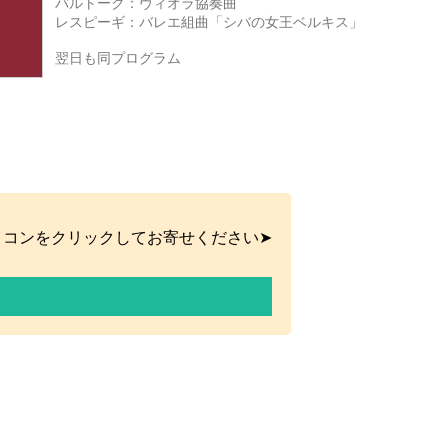
バルトーク：ヴィオラ協奏曲
レスピーギ：バレエ組曲「シバの女王ベルキス」
翌日も同プログラム
イコンをクリックしてお寄せください➤