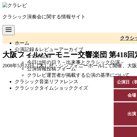
コ
ン
クラシック演奏会に関する情報サイト
テ
ン
ツ
へ
クラシ
ホーム
移
公演記録＆レビューアーカイブ
動
大阪フィルハーモニー交響楽団 第418
全公演記録
今日は何の日？－出来事とクラシック公演－
2008年5月22日（木）ザ・シンフォニーホールにて開催、
公演情報投稿フォーム
クラレビ運営者が掲載する公演の基準について
クラシック音楽リファレンス
公演日（
クラシックタイムショッククイズ
会場
出演