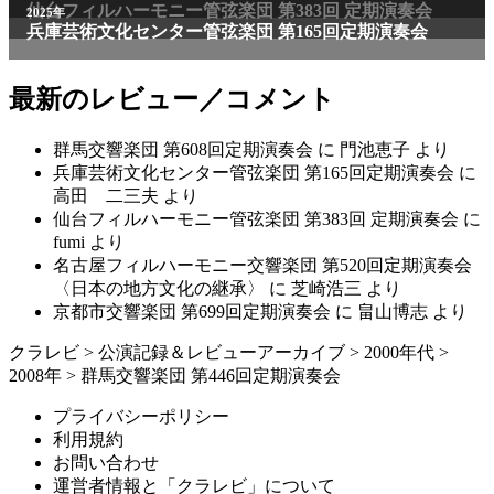
最新のレビュー／コメント
群馬交響楽団 第608回定期演奏会
に
門池恵子
より
兵庫芸術文化センター管弦楽団 第165回定期演奏会
に
高田 二三夫
より
仙台フィルハーモニー管弦楽団 第383回 定期演奏会
に
fumi
より
名古屋フィルハーモニー交響楽団 第520回定期演奏会
〈日本の地方文化の継承〉
に
芝崎浩三
より
京都市交響楽団 第699回定期演奏会
に
畠山博志
より
クラレビ
>
公演記録＆レビューアーカイブ
>
2000年代
>
2008年
>
群馬交響楽団 第446回定期演奏会
プライバシーポリシー
利用規約
お問い合わせ
運営者情報と「クラレビ」について