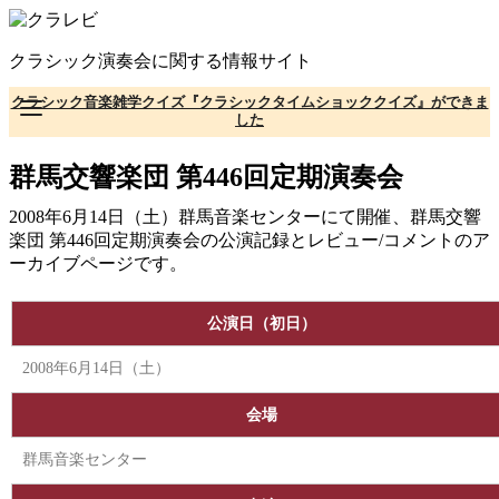
コ
ン
クラシック演奏会に関する情報サイト
テ
ン
クラシック音楽雑学クイズ『クラシックタイムショッククイズ』ができま
ツ
した
へ
移
群馬交響楽団 第446回定期演奏会
動
2008年6月14日（土）群馬音楽センターにて開催、群馬交響
楽団 第446回定期演奏会の公演記録とレビュー/コメントのア
ーカイブページです。
公演日（初日）
2008年6月14日（土）
会場
群馬音楽センター