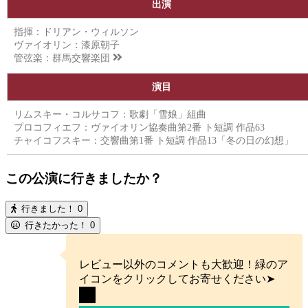
出演
指揮：ドリアン・ウィルソン
ヴァイオリン：漆原朝子
管弦楽：
群馬交響楽団
演目
リムスキー・コルサコフ：歌劇「雪娘」組曲
プロコフィエフ：ヴァイオリン協奏曲第2番 ト短調 作品63
チャイコフスキー：交響曲第1番 ト短調 作品13「冬の日の幻想」
この公演に行きましたか？
行きました！
0
行きたかった！
0
レビュー以外のコメントも大歓迎！緑のア
イコンをクリックしてお寄せください➤