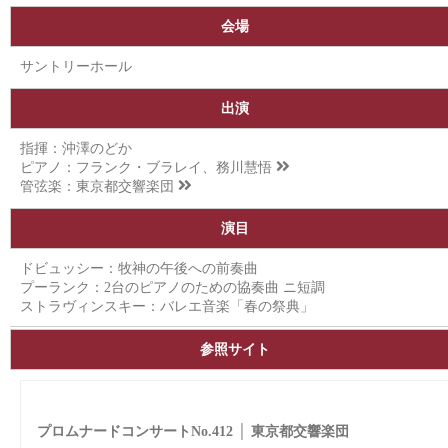
会場
サントリーホール
出演
指揮：沖澤のどか
ピアノ：フランク・ブラレイ、
務川慧悟
管弦楽：
東京都交響楽団
演目
ドビュッシー：牧神の午後への前奏曲
プーランク：2台のピアノのための協奏曲 ニ短調
ストラヴィンスキー：バレエ音楽「春の祭典」
参照サイト
プロムナードコンサートNo.412 │ 東京都交響楽団