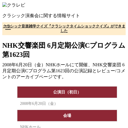
コ
ン
クラシック演奏会に関する情報サイト
テ
ン
クラシック音楽雑学クイズ『クラシックタイムショッククイズ』ができま
ツ
した
へ
移
NHK交響楽団 6月定期公演Cプログラム
動
第1623回
2008年6月20日（金）NHKホールにて開催、NHK交響楽団 6
月定期公演Cプログラム第1623回の公演記録とレビュー/コメ
ントのアーカイブページです。
公演日（初日）
2008年6月20日（金）
会場
NHKホール