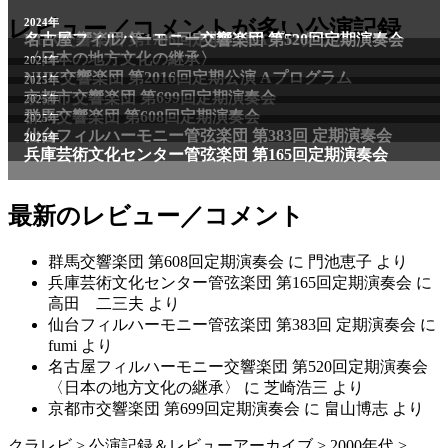
2011年
レビュー／コメントが多い公演記録
2024年
NHK交響楽団 第1706回定期公演Aプログラム
名古屋フィルハーモニー交響楽団 第520回定期演奏会
〈日本の地方文化の継承〉
2024年
NHK交響楽団 第2016回定期公演 Aプログラム
2025年
京都市交響楽団 第699回定期演奏会
2025年
群馬交響楽団 第608回定期演奏会
2025年
仙台フィルハーモニー管弦楽団 第383回 定期演奏会
2025年
兵庫芸術文化センター管弦楽団 第165回定期演奏会
最新のレビュー／コメント
群馬交響楽団 第608回定期演奏会
に
門池恵子
より
兵庫芸術文化センター管弦楽団 第165回定期演奏会
に
高田 二三夫
より
仙台フィルハーモニー管弦楽団 第383回 定期演奏会
に
fumi
より
名古屋フィルハーモニー交響楽団 第520回定期演奏会
〈日本の地方文化の継承〉
に
芝崎浩三
より
京都市交響楽団 第699回定期演奏会
に
畠山博志
より
クラレビ
>
公演記録＆レビューアーカイブ
>
2000年代
>