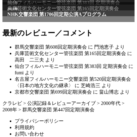
仙台フィルハーモニー管弦楽団 第383回 定期演奏会
2025年
兵庫芸術文化センター管弦楽団 第165回定期演奏会
2011年
NHK交響楽団 第1706回定期公演Aプログラム
最新のレビュー／コメント
群馬交響楽団 第608回定期演奏会
に
門池恵子
より
兵庫芸術文化センター管弦楽団 第165回定期演奏会
に
高田 二三夫
より
仙台フィルハーモニー管弦楽団 第383回 定期演奏会
に
fumi
より
名古屋フィルハーモニー交響楽団 第520回定期演奏会
〈日本の地方文化の継承〉
に
芝崎浩三
より
京都市交響楽団 第699回定期演奏会
に
畠山博志
より
クラレビ
>
公演記録＆レビューアーカイブ
>
2000年代
>
2008年
>
群馬交響楽団 第447回定期演奏会
プライバシーポリシー
利用規約
お問い合わせ