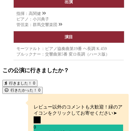
出演
指揮：
高関健
ピアノ：小川典子
管弦楽：
群馬交響楽団
演目
モーツァルト：ピアノ協奏曲第19番 ヘ長調 K.459
ブルックナー：交響曲第5番 変ロ長調（ハース版）
この公演に行きましたか？
行きました！
0
行きたかった！
0
レビュー以外のコメントも大歓迎！緑のア
イコンをクリックしてお寄せください➤
0