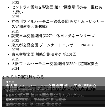
2025
セントラル愛知交響楽団 第212回定期演奏会 重ねあ
う想い
2025
神奈川フィルハーモニー管弦楽団 みなとみらいシリー
ズ定期演奏会第406回
2025
読売日本交響楽団 第279回休日マチネーシリーズ
2025
東京都交響楽団 プロムナードコンサートNo.413
2025
東京交響楽団 川崎定期演奏会 第101回
2025
大阪フィルハーモニー交響楽団 第580回定期演奏会
2024
すべての公演記録をみる
2024年
名古屋フィルハーモニー交響楽団 第520回定期演奏会
レビュー／コメントが多い公演記録
〈日本の地方文化の継承〉
2024年
NHK交響楽団 第2016回定期公演 Aプログラム
2025年
京都市交響楽団 第699回定期演奏会
2025年
群馬交響楽団 第608回定期演奏会
2025年