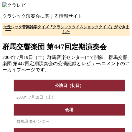
コ
ン
クラシック演奏会に関する情報サイト
テ
ン
クラシック音楽雑学クイズ『クラシックタイムショッククイズ』ができま
ツ
した
へ
移
群馬交響楽団 第447回定期演奏会
動
2008年7月19日（土）群馬音楽センターにて開催、群馬交響
楽団 第447回定期演奏会の公演記録とレビュー/コメントのア
ーカイブページです。
公演日（初日）
2008年7月19日（土）
会場
群馬音楽センター