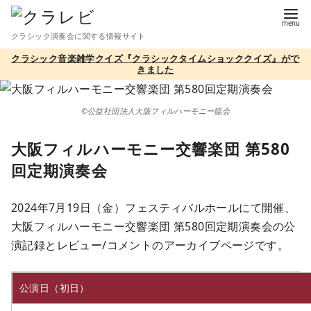
コ
ン
クラシック演奏会に関する情報サイト
テ
クラシック音楽雑学クイズ『クラシックタイムショッククイズ』がで
ン
きました
ツ
へ
©公益社団法人大阪フィルハーモニー協会
移
動
大阪フィルハーモニー交響楽団 第580
回定期演奏会
2024年7月19日（金）フェスティバルホールにて開催、
大阪フィルハーモニー交響楽団 第580回定期演奏会の公
演記録とレビュー/コメントのアーカイブページです。
公演日（初日）