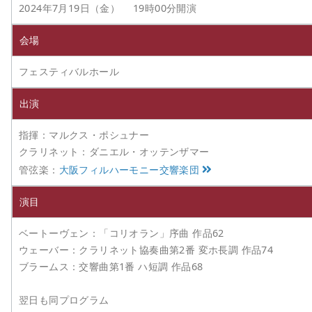
2024年7月19日（金） 19時00分開演
会場
フェスティバルホール
出演
指揮：マルクス・ポシュナー
クラリネット：ダニエル・オッテンザマー
管弦楽：
大阪フィルハーモニー交響楽団
演目
ベートーヴェン：「コリオラン」序曲 作品62
ウェーバー：クラリネット協奏曲第2番 変ホ長調 作品74
ブラームス：交響曲第1番 ハ短調 作品68
翌日も同プログラム