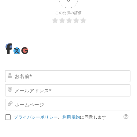
この公演の評価
お
名
前
メ
*
ー
ル
ホ
ア
ー
ド
ム
プライバシーポリシー
、
利用規約
に同意します
レ
ペ
ス
ー
*
ジ