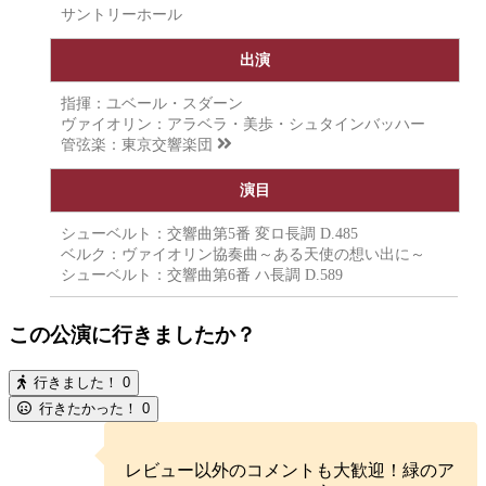
サントリーホール
出演
指揮：ユベール・スダーン
ヴァイオリン：アラベラ・美歩・シュタインバッハー
管弦楽：
東京交響楽団
演目
シューベルト：交響曲第5番 変ロ長調 D.485
ベルク：ヴァイオリン協奏曲～ある天使の想い出に～
シューベルト：交響曲第6番 ハ長調 D.589
この公演に行きましたか？
行きました！
0
行きたかった！
0
レビュー以外のコメントも大歓迎！緑のア