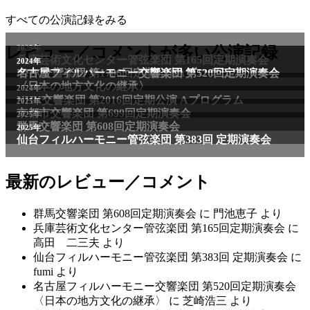
すべての公演記録をみる
2025年
レビュー／コメントが多い公演記録
兵庫芸術文化センター管弦楽団 第165回定期演奏会
2011年
2024年
NHK交響楽団 第1706回定期公演Aプログラム
名古屋フィルハーモニー交響楽団 第520回定期演奏会
〈日本の地方文化の継承〉
2024年
NHK交響楽団 第2016回定期公演 Aプログラム
2025年
京都市交響楽団 第699回定期演奏会
2025年
群馬交響楽団 第608回定期演奏会
2025年
仙台フィルハーモニー管弦楽団 第383回 定期演奏会
最新のレビュー／コメント
群馬交響楽団 第608回定期演奏会
に
門池恵子
より
兵庫芸術文化センター管弦楽団 第165回定期演奏会
に
高田 二三夫
より
仙台フィルハーモニー管弦楽団 第383回 定期演奏会
に
fumi
より
名古屋フィルハーモニー交響楽団 第520回定期演奏会
〈日本の地方文化の継承〉
に
芝崎浩三
より