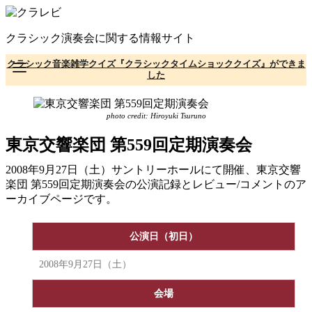
コ
ン
クラシック演奏会に関する情報サイト
テ
ン
クラシック音楽雑学クイズ『クラシックタイムショッククイズ』ができま
ツ
した
へ
移
動
photo credit: Hiroyuki Tsuruno
東京交響楽団 第559回定期演奏会
2008年9月27日（土）サントリーホールにて開催、東京交響
楽団 第559回定期演奏会の公演記録とレビュー/コメントのア
ーカイブページです。
公演日（初日）
2008年9月27日（土）
会場