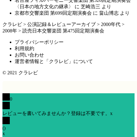
名古屋フィルハーモニー交響楽団 第520回定期演奏会
〈日本の地方文化の継承〉
に
芝崎浩三
より
京都市交響楽団 第699回定期演奏会
に
畠山博志
より
クラレビ
>
公演記録＆レビューアーカイブ
>
2000年代
>
2008年
>
読売日本交響楽団 第475回定期演奏会
プライバシーポリシー
利用規約
お問い合わせ
運営者情報と「クラレビ」について
© 2021
クラレビ
0
レビューを書いてみませんか？登録は不要です。
x
(
)
x