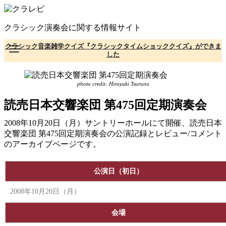
コ
ン
クラシック演奏会に関する情報サイト
テ
ン
クラシック音楽雑学クイズ『クラシックタイムショッククイズ』ができま
ツ
した
へ
移
動
photo credit: Hiroyuki Tsuruno
読売日本交響楽団 第475回定期演奏会
2008年10月20日（月）サントリーホールにて開催、読売日本
交響楽団 第475回定期演奏会の公演記録とレビュー/コメント
のアーカイブページです。
公演日（初日）
2008年10月20日（月）
会場