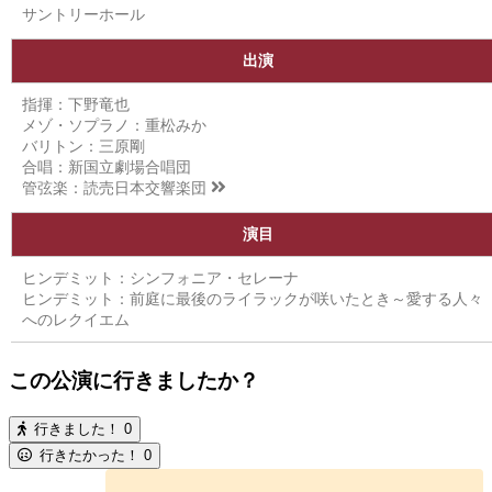
サントリーホール
出演
指揮：下野竜也
メゾ・ソプラノ：重松みか
バリトン：三原剛
合唱：新国立劇場合唱団
管弦楽：
読売日本交響楽団
演目
ヒンデミット：シンフォニア・セレーナ
ヒンデミット：前庭に最後のライラックが咲いたとき～愛する人々
へのレクイエム
この公演に行きましたか？
行きました！
0
行きたかった！
0