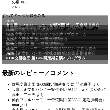
の扉 #18
2023
すべての公演記録をみる
2024年
名古屋フィルハーモニー交響楽団 第520回定期演奏会
レビュー／コメントが多い公演記録
〈日本の地方文化の継承〉
2024年
NHK交響楽団 第2016回定期公演 Aプログラム
2025年
京都市交響楽団 第699回定期演奏会
2025年
群馬交響楽団 第608回定期演奏会
2025年
仙台フィルハーモニー管弦楽団 第383回 定期演奏会
2025年
兵庫芸術文化センター管弦楽団 第165回定期演奏会
2011年
NHK交響楽団 第1706回定期公演Aプログラム
最新のレビュー／コメント
群馬交響楽団 第608回定期演奏会
に
門池恵子
より
兵庫芸術文化センター管弦楽団 第165回定期演奏会
に
高田 二三夫
より
仙台フィルハーモニー管弦楽団 第383回 定期演奏会
に
fumi
より