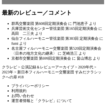
最新のレビュー／コメント
群馬交響楽団 第608回定期演奏会
に
門池恵子
より
兵庫芸術文化センター管弦楽団 第165回定期演奏会
に
高田 二三夫
より
仙台フィルハーモニー管弦楽団 第383回 定期演奏会
に
fumi
より
名古屋フィルハーモニー交響楽団 第520回定期演奏会
〈日本の地方文化の継承〉
に
芝崎浩三
より
京都市交響楽団 第699回定期演奏会
に
畠山博志
より
クラレビ
>
公演記録＆レビューアーカイブ
>
2020年代
>
2023年
>
新日本フィルハーモニー交響楽団 すみだクラシッ
クへの扉 #18
プライバシーポリシー
利用規約
お問い合わせ
運営者情報と「クラレビ」について