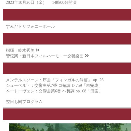
2023年10月20日（金） 14時00分開演
すみだトリフォニーホール
指揮：
鈴木秀美
管弦楽：
新日本フィルハーモニー交響楽団
メンデルスゾーン：序曲「フィンガルの洞窟」 op. 26
シューベルト：交響曲第7番 ロ短調 D.759「未完成」
ベートーヴェン：交響曲第6番 ヘ長調 op. 68「田園」
翌日も同プログラム