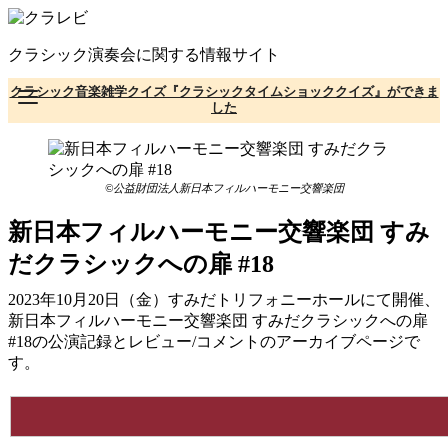
コ
ン
クラシック演奏会に関する情報サイト
テ
ン
クラシック音楽雑学クイズ『クラシックタイムショッククイズ』ができま
ツ
した
へ
移
動
©公益財団法人新日本フィルハーモニー交響楽団
新日本フィルハーモニー交響楽団 すみ
だクラシックへの扉 #18
2023年10月20日（金）すみだトリフォニーホールにて開催、
新日本フィルハーモニー交響楽団 すみだクラシックへの扉
#18の公演記録とレビュー/コメントのアーカイブページで
す。