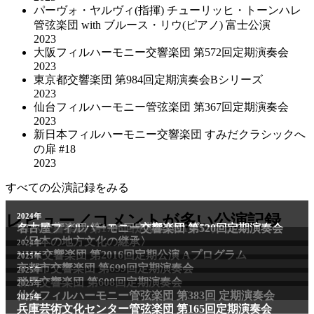
パーヴォ・ヤルヴィ(指揮) チューリッヒ・トーンハレ
管弦楽団 with ブルース・リウ(ピアノ) 富士公演
2023
大阪フィルハーモニー交響楽団 第572回定期演奏会
2023
東京都交響楽団 第984回定期演奏会Bシリーズ
2023
仙台フィルハーモニー管弦楽団 第367回定期演奏会
2023
新日本フィルハーモニー交響楽団 すみだクラシックへ
の扉 #18
2023
すべての公演記録をみる
2011年
レビュー／コメントが多い公演記録
2024年
NHK交響楽団 第1706回定期公演Aプログラム
名古屋フィルハーモニー交響楽団 第520回定期演奏会
〈日本の地方文化の継承〉
2024年
NHK交響楽団 第2016回定期公演 Aプログラム
2025年
京都市交響楽団 第699回定期演奏会
2025年
群馬交響楽団 第608回定期演奏会
2025年
仙台フィルハーモニー管弦楽団 第383回 定期演奏会
2025年
兵庫芸術文化センター管弦楽団 第165回定期演奏会