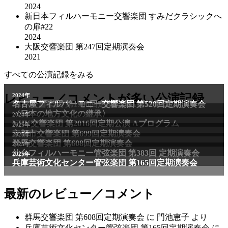
2024
新日本フィルハーモニー交響楽団 すみだクラシックへ
の扉#22
2024
大阪交響楽団 第247回定期演奏会
2021
すべての公演記録をみる
2011年
レビュー／コメントが多い公演記録
2024年
NHK交響楽団 第1706回定期公演Aプログラム
名古屋フィルハーモニー交響楽団 第520回定期演奏会
〈日本の地方文化の継承〉
2024年
NHK交響楽団 第2016回定期公演 Aプログラム
2025年
京都市交響楽団 第699回定期演奏会
2025年
群馬交響楽団 第608回定期演奏会
2025年
仙台フィルハーモニー管弦楽団 第383回 定期演奏会
2025年
兵庫芸術文化センター管弦楽団 第165回定期演奏会
最新のレビュー／コメント
群馬交響楽団 第608回定期演奏会
に
門池恵子
より
兵庫芸術文化センター管弦楽団 第165回定期演奏会
に