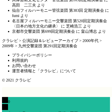
高田 二三夫
より
仙台フィルハーモニー管弦楽団 第383回 定期演奏会
に
fumi
より
名古屋フィルハーモニー交響楽団 第520回定期演奏会
〈日本の地方文化の継承〉
に
芝崎浩三
より
京都市交響楽団 第699回定期演奏会
に
畠山博志
より
クラレビ
>
公演記録＆レビューアーカイブ
>
2000年代
>
2009年
>
九州交響楽団 第291回定期演奏会
プライバシーポリシー
利用規約
お問い合わせ
運営者情報と「クラレビ」について
© 2021
クラレビ
0