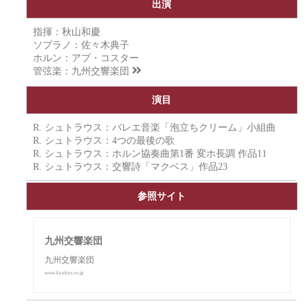
出演
指揮：秋山和慶
ソプラノ：佐々木典子
ホルン：アプ・コスター
管弦楽：
九州交響楽団
演目
R. シュトラウス：バレエ音楽「泡立ちクリーム」小組曲
R. シュトラウス：4つの最後の歌
R. シュトラウス：ホルン協奏曲第1番 変ホ長調 作品11
R. シュトラウス：交響詩「マクベス」作品23
参照サイト
九州交響楽団
九州交響楽団
www.kyukyo.or.jp