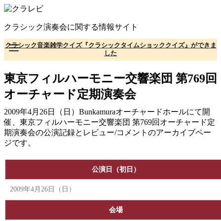
コ
ン
クラシック演奏会に関する情報サイト
テ
ン
クラシック音楽雑学クイズ『クラシックタイムショッククイズ』ができま
ツ
した
へ
移
東京フィルハーモニー交響楽団 第769回
動
オーチャード定期演奏会
2009年4月26日（日）Bunkamuraオーチャードホールにて開
催、東京フィルハーモニー交響楽団 第769回オーチャード定
期演奏会の公演記録とレビュー/コメントのアーカイブペー
ジです。
公演日（初日）
2009年4月26日（日）
会場