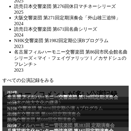
2025
読売日本交響楽団 第276回休日マチネーシリーズ
2025
大阪交響楽団 第271回定期演奏会「外山雄三追悼」
2024
読売日本交響楽団 第671回名曲シリーズ
2024
NHK交響楽団 第1982回定期公演Bプログラム
2023
名古屋フィルハーモニー交響楽団 第86回市民会館名曲
シリーズ＜マイ・フェイヴァリッツⅠ／カサドシュの
フレンチ＞
2023
すべての公演記録をみる
2011年
レビュー／コメントが多い公演記録
2024年
NHK交響楽団 第1706回定期公演Aプログラム
名古屋フィルハーモニー交響楽団 第520回定期演奏会
〈日本の地方文化の継承〉
2024年
NHK交響楽団 第2016回定期公演 Aプログラム
2025年
京都市交響楽団 第699回定期演奏会
2025年
群馬交響楽団 第608回定期演奏会
2025年
仙台フィルハーモニー管弦楽団 第383回 定期演奏会
2025年
兵庫芸術文化センター管弦楽団 第165回定期演奏会