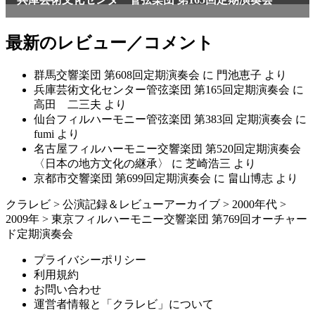
最新のレビュー／コメント
群馬交響楽団 第608回定期演奏会
に
門池恵子
より
兵庫芸術文化センター管弦楽団 第165回定期演奏会
に
高田 二三夫
より
仙台フィルハーモニー管弦楽団 第383回 定期演奏会
に
fumi
より
名古屋フィルハーモニー交響楽団 第520回定期演奏会
〈日本の地方文化の継承〉
に
芝崎浩三
より
京都市交響楽団 第699回定期演奏会
に
畠山博志
より
クラレビ
>
公演記録＆レビューアーカイブ
>
2000年代
>
2009年
>
東京フィルハーモニー交響楽団 第769回オーチャー
ド定期演奏会
プライバシーポリシー
利用規約
お問い合わせ
運営者情報と「クラレビ」について