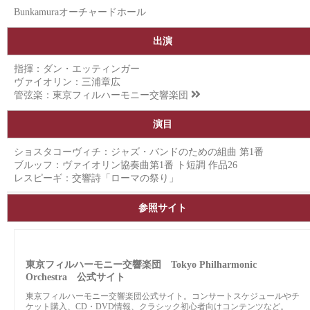
Bunkamuraオーチャードホール
出演
指揮：ダン・エッティンガー
ヴァイオリン：三浦章広
管弦楽：
東京フィルハーモニー交響楽団
演目
ショスタコーヴィチ：ジャズ・バンドのための組曲 第1番
ブルッフ：ヴァイオリン協奏曲第1番 ト短調 作品26
レスピーギ：交響詩「ローマの祭り」
参照サイト
東京フィルハーモニー交響楽団 Tokyo Philharmonic
Orchestra 公式サイト
東京フィルハーモニー交響楽団公式サイト。コンサートスケジュールやチ
ケット購入、CD・DVD情報、クラシック初心者向けコンテンツなど。