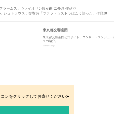
ブラームス：ヴァイオリン協奏曲 ニ長調 作品77
R. シュトラウス：交響詩「ツァラトゥストラはこう語った」作品30
東京都交響楽団
東京都交響楽団公式サイト。コンサートスケジュー
ラの紹介。
www.tmso.or.jp
イコンをクリックしてお寄せください➤