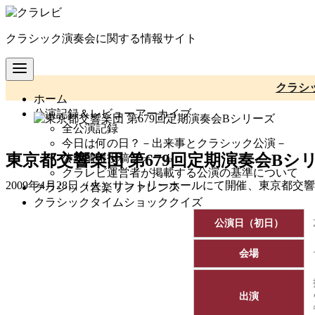
コ
ン
クラシック演奏会に関する情報サイト
テ
ン
ツ
へ
クラシ
ホーム
移
公演記録＆レビューアーカイブ
動
全公演記録
今日は何の日？－出来事とクラシック公演－
東京都交響楽団 第679回定期演奏会Bシ
公演情報投稿フォーム
クラレビ運営者が掲載する公演の基準について
2009年4月28日（火）サントリーホールにて開催、東京都交
クラシック音楽リファレンス
クラシックタイムショッククイズ
公演日（初日）
会場
出演