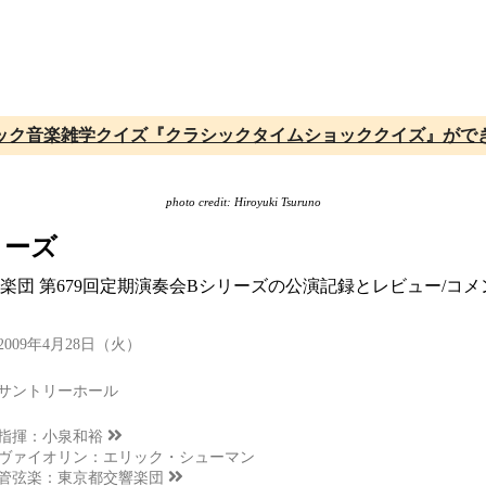
ック音楽雑学クイズ『クラシックタイムショッククイズ』がで
photo credit: Hiroyuki Tsuruno
リーズ
響楽団 第679回定期演奏会Bシリーズの公演記録とレビュー/
2009年4月28日（火）
サントリーホール
指揮：
小泉和裕
ヴァイオリン：エリック・シューマン
管弦楽：
東京都交響楽団