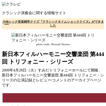
コ
ン
クラシック演奏会に関する情報サイト
テ
ン
クラシック音楽雑学クイズ『クラシックタイムショッククイズ』ができま
ツ
した
へ
移
動
photo credit: Hiroyuki Tsuruno
新日本フィルハーモニー交響楽団 第444
回 トリフォニー・シリーズ
2009年4月28日（火）すみだトリフォニーホールにて開催、
新日本フィルハーモニー交響楽団 第444回 トリフォニー・シ
リーズの公演記録とレビュー/コメントのアーカイブページ
です。