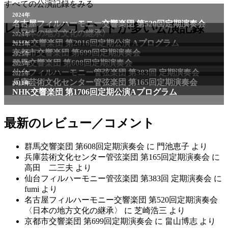
すべての公演記録をみる
レビュー／コメントが多い公演記録
最新のレビュー／コメント
群馬交響楽団 第608回定期演奏会
に
門池恵子
より
兵庫芸術文化センター管弦楽団 第165回定期演奏会
に
高田 二三夫
より
仙台フィルハーモニー管弦楽団 第383回 定期演奏会
に
fumi
より
名古屋フィルハーモニー交響楽団 第520回定期演奏会
〈日本の地方文化の継承〉
に
芝崎浩三
より
京都市交響楽団 第699回定期演奏会
に
畠山博志
より