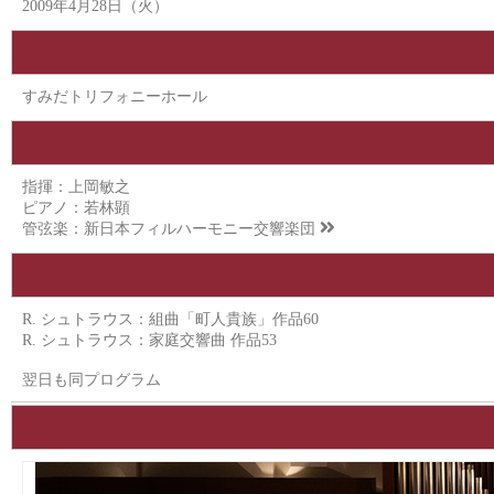
2009年4月28日（火）
すみだトリフォニーホール
指揮：上岡敏之
ピアノ：若林顕
管弦楽：
新日本フィルハーモニー交響楽団
R. シュトラウス：組曲「町人貴族」作品60
R. シュトラウス：家庭交響曲 作品53
翌日も同プログラム