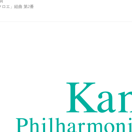
調
ロエ」組曲 第2番
ス
関西フィルハーモニー管弦楽団 - Kansai Philharmonic Or
関西フィルハーモニー管弦楽団は、大阪に本拠を置き関西を始
ン・デュメイ、首席指揮者・藤岡幸夫…
www.kansaiphil.jp