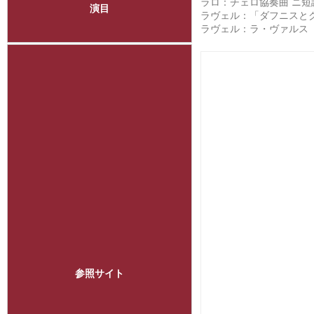
ラロ：チェロ協奏曲 ニ短
演目
ラヴェル：「ダフニスとク
ラヴェル：ラ・ヴァル
参照サイト