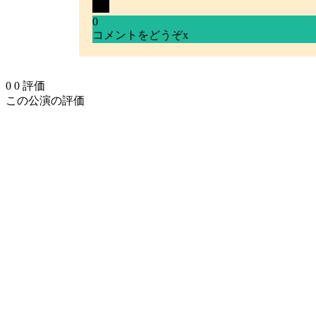
0
コメントをどうぞ
x
0
0
評価
この公演の評価