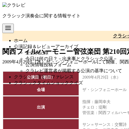
コ
ン
クラシック演奏会に関する情報サイト
テ
ン
ツ
へ
クラシ
ホーム
移
公演記録＆レビューアーカイブ
動
関西フィルハーモニー管弦楽団 第210
全公演記録
今日は何の日？－出来事とクラシック公演－
2009年4月29日（水）ザ・シンフォニーホールにて開催、
公演情報投稿フォーム
クラレビ運営者が掲載する公演の基準について
クラシック音楽リファレンス
公演日（初日）
2009年4月29日（水）
クラシックタイムショッククイズ
会場
ザ・シンフォニーホール
指揮：藤岡幸夫
出演
チェロ：堤剛
管弦楽：
関西フィルハー
サン＝サーンス：交響詩「