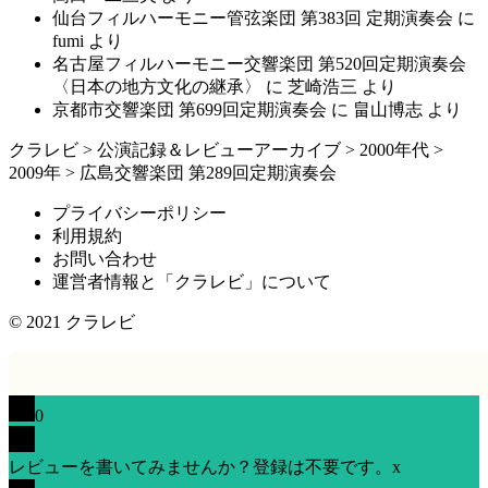
仙台フィルハーモニー管弦楽団 第383回 定期演奏会
に
fumi
より
名古屋フィルハーモニー交響楽団 第520回定期演奏会
〈日本の地方文化の継承〉
に
芝崎浩三
より
京都市交響楽団 第699回定期演奏会
に
畠山博志
より
クラレビ
>
公演記録＆レビューアーカイブ
>
2000年代
>
2009年
>
広島交響楽団 第289回定期演奏会
プライバシーポリシー
利用規約
お問い合わせ
運営者情報と「クラレビ」について
© 2021
クラレビ
0
レビューを書いてみませんか？登録は不要です。
x