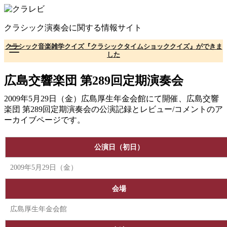
コ
ン
クラシック演奏会に関する情報サイト
テ
ン
クラシック音楽雑学クイズ『クラシックタイムショッククイズ』ができま
ツ
した
へ
移
広島交響楽団 第289回定期演奏会
動
2009年5月29日（金）広島厚生年金会館にて開催、広島交響
楽団 第289回定期演奏会の公演記録とレビュー/コメントのア
ーカイブページです。
公演日（初日）
2009年5月29日（金）
会場
広島厚生年金会館