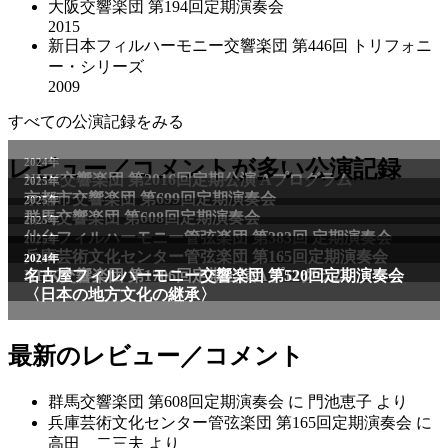
大阪交響楽団 第194回定期演奏会
2015
新日本フィルハーモニー交響楽団 第446回 トリフォニ
ー・シリーズ
2009
すべての公演記録をみる
2024年
レビュー／コメントが多い公演記録
NHK交響楽団 第2016回定期公演 Aプログラム
2025年
京都市交響楽団 第699回定期演奏会
2025年
群馬交響楽団 第608回定期演奏会
2025年
仙台フィルハーモニー管弦楽団 第383回 定期演奏会
2025年
兵庫芸術文化センター管弦楽団 第165回定期演奏会
2011年
2024年
NHK交響楽団 第1706回定期公演Aプログラム
名古屋フィルハーモニー交響楽団 第520回定期演奏会
〈日本の地方文化の継承〉
最新のレビュー／コメント
群馬交響楽団 第608回定期演奏会
に
門池恵子
より
兵庫芸術文化センター管弦楽団 第165回定期演奏会
に
高田 二三夫
より