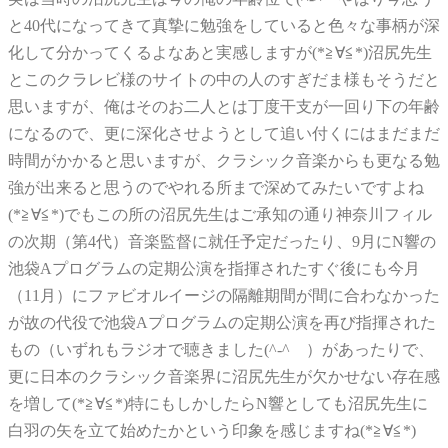
と40代になってきて真摯に勉強をしていると色々な事柄が深
化して分かってくるよなあと実感しますが(*≧∀≦*)沼尻先生
とこのクラレビ様のサイトの中の人のすぎだま様もそうだと
思いますが、俺はそのお二人とは丁度干支が一回り下の年齢
になるので、更に深化させようとして追い付くにはまだまだ
時間がかかると思いますが、クラシック音楽からも更なる勉
強が出来ると思うのでやれる所まで深めてみたいですよね
(*≧∀≦*)でもこの所の沼尻先生はご承知の通り神奈川フィル
の次期（第4代）音楽監督に就任予定だったり、9月にN響の
池袋Aプログラムの定期公演を指揮されたすぐ後にも今月
（11月）にファビオルイージの隔離期間が間に合わなかった
が故の代役で池袋Aプログラムの定期公演を再び指揮された
もの（いずれもラジオで聴きました(^-^ゞ）があったりで、
更に日本のクラシック音楽界に沼尻先生が欠かせない存在感
を増して(*≧∀≦*)特にもしかしたらN響としても沼尻先生に
白羽の矢を立て始めたかという印象を感じますね(*≧∀≦*)