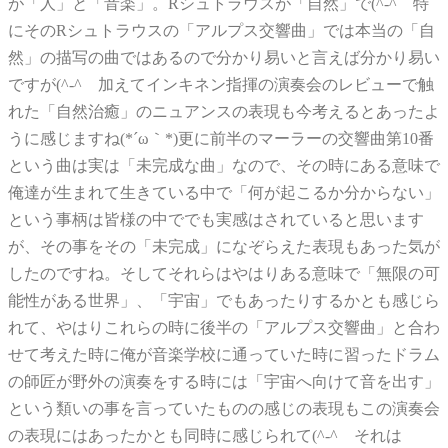
が「人」と「音楽」。Rシュトラウスが「自然」で(^-^ゞ特
にそのRシュトラウスの「アルプス交響曲」では本当の「自
然」の描写の曲ではあるので分かり易いと言えば分かり易い
ですが(^-^ゞ加えてインキネン指揮の演奏会のレビューで触
れた「自然治癒」のニュアンスの表現も今考えるとあったよ
うに感じますね(*´ω｀*)更に前半のマーラーの交響曲第10番
という曲は実は「未完成な曲」なので、その時にある意味で
俺達が生まれて生きている中で「何が起こるか分からない」
という事柄は皆様の中ででも実感はされていると思います
が、その事をその「未完成」になぞらえた表現もあった気が
したのですね。そしてそれらはやはりある意味で「無限の可
能性がある世界」、「宇宙」でもあったりするかとも感じら
れて、やはりこれらの時に後半の「アルプス交響曲」と合わ
せて考えた時に俺が音楽学校に通っていた時に習ったドラム
の師匠が野外の演奏をする時には「宇宙へ向けて音を出す」
という類いの事を言っていたものの感じの表現もこの演奏会
の表現にはあったかとも同時に感じられて(^-^ゞそれは