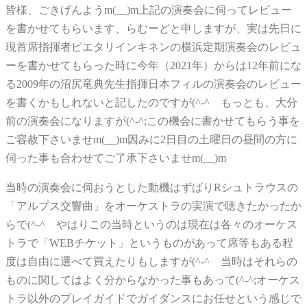
皆様、ごきげんようm(__)m上記の演奏会に伺ってレビュー
を書かせてもらいます、らむーどと申しますが、実は先日に
現首席指揮者ピエタリインキネンの横浜定期演奏会のレビュ
ーを書かせてもらった時に今年（2021年）からは12年前にな
る2009年の沼尻竜典先生指揮日本フィルの演奏会のレビュー
を書くかもしれないと記したのですが(^-^ゞもっとも、大分
前の演奏会になりますが(^-^;この機会に書かせてもらう事を
ご容赦下さいませm(__)m因みに2日目の土曜日の昼間の方に
伺った事も合わせてご了承下さいませm(__)m
当時の演奏会に伺おうとした動機はずばりRシュトラウスの
「アルプス交響曲」をオーケストラの実演で聴きたかったか
らで(^-^ゞやはりこの当時というのは現在は各々のオーケス
トラで「WEBチケット」というものがあって席等もある程
度は自由に選べて買えたりもしますが(^-^ゞ当時はそれらの
ものに関してはよく分からなかった事もあって(^-^;オーケス
トラ以外のプレイガイドでガイダンスにお任せという感じで