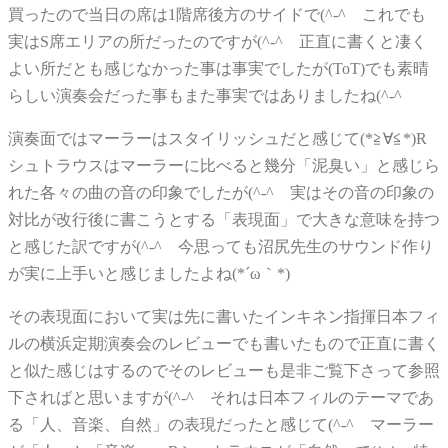
買ったので当日の席は1階席後方のサイドで(^-^ゞこれでも
実はS席エリアの所だったのですが(^-^ゞ正直に書くと凄く
よい所だとも感じなかった事は事実でしたが(ToT)でも素晴
らしい演奏会だった事もまた事実ではありましたね(^-^ゞ
演奏面ではマーラーはスタイリッシュだと感じて(*≧∀≦*)R
シュトラウスはマーラーに比べると幾分「泥臭い」と感じら
れた各々の曲の音の印象でしたが(^-^ゞ実はその音の印象の
対比が改行後に書こうとする「表現面」で大きな意味を持つ
と感じた訳ですが(^-^ゞ今思っても沼尻先生のサウンド作り
が実に上手いと感じましたよね(*´ω｀*)
その表現面において実は先に書いたインキネン指揮日本フィ
ルの横浜定期演奏会のレビューでも書いたもので正直に書く
と似た感じはするのでそのレビューも是非ご覧下さって参照
下さればと思いますが(^-^ゞそれは日本フィルのテーマであ
る「人、音楽、自然」の表現だったと感じて(^-^ゞマーラー