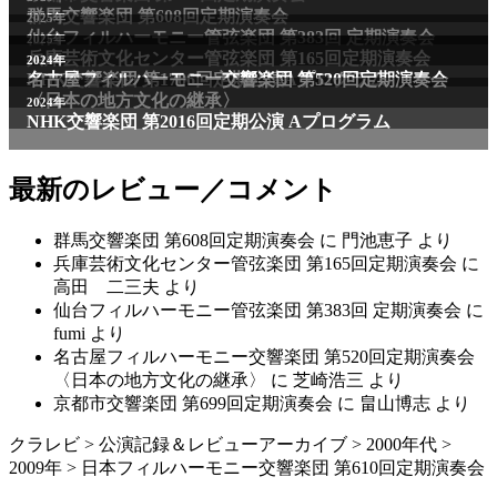
最新のレビュー／コメント
群馬交響楽団 第608回定期演奏会
に
門池恵子
より
兵庫芸術文化センター管弦楽団 第165回定期演奏会
に
高田 二三夫
より
仙台フィルハーモニー管弦楽団 第383回 定期演奏会
に
fumi
より
名古屋フィルハーモニー交響楽団 第520回定期演奏会
〈日本の地方文化の継承〉
に
芝崎浩三
より
京都市交響楽団 第699回定期演奏会
に
畠山博志
より
クラレビ
>
公演記録＆レビューアーカイブ
>
2000年代
>
2009年
>
日本フィルハーモニー交響楽団 第610回定期演奏会