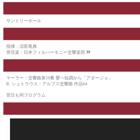
サントリーホール
指揮：沼尻竜典
管弦楽：
日本フィルハーモニー交響楽団
マーラー：交響曲第10番 嬰ヘ短調から「アダージョ」
R. シュトラウス：アルプス交響曲 作品64
翌日も同プログラム