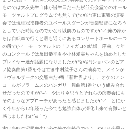
ものでは大友先生自体が誕生日だった杉並公会堂でのオール
モーツァルトプログラムでも然りで(*≧∀≦*)更に東響の演奏
会では現桂冠指揮者のユベールスダーンが音楽監督になろう
としていた時期なのでかなり以前のものですが(^-^;俺の家か
らは自転車で行くと最も近くにあるコンサートホールの一つ
の所で(^-^ゞモーツァルトの「フィガロの結婚」序曲、今年
のコンクールでは反田恭平君や小林愛実ちゃんを始めとした
プレイヤー達が話題になりましたが(*≧∀≦*)ショパンのピア
ノ協奏曲第1番を今は亡き中村紘子さんの演奏で、メインが
ドヴォルザークの交響曲だ9番「新世界より」、オケのアン
コールがブラームスのハンガリー舞曲第1番という組み合わ
せだったのですが(^-^ゞやはり今思うとそれらの演奏会にも
そのようなアプローチがあったと感じましたが(^-^ゞとにか
く今年から12年経った今でも勉強自体が深化出来て有難いと
感じましたね(*´ω｀*)
実は当時の沼尻先生は今の俺の年齢位で(^-^ゞやはり今思う