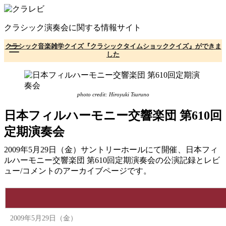
コ
ン
クラシック演奏会に関する情報サイト
テ
ン
クラシック音楽雑学クイズ『クラシックタイムショッククイズ』ができま
ツ
した
へ
移
動
photo credit: Hiroyuki Tsuruno
日本フィルハーモニー交響楽団 第610回
定期演奏会
2009年5月29日（金）サントリーホールにて開催、日本フィ
ルハーモニー交響楽団 第610回定期演奏会の公演記録とレビ
ュー/コメントのアーカイブページです。
2009年5月29日（金）