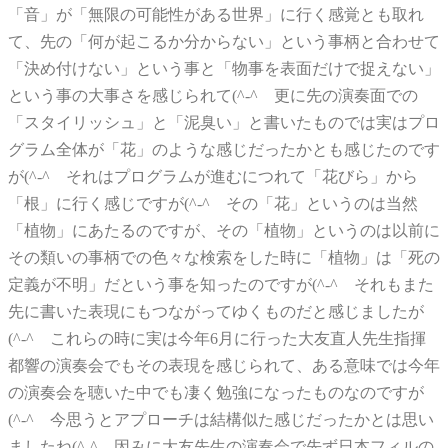
「音」が「無限の可能性がある世界」に行く感覚とも取れ
て、先の「何が起こるか分からない」という事柄と合わせて
「決め付けない」という事と「物事を表面だけで捉えない」
という事の大事さを感じられて(^-^ゞ更に先の演奏面での
「スタイリッシュ」と「泥臭い」と書いたものでは実はプロ
グラム全体が「花」のような感じだったかとも感じたのです
が(^-^ゞそれはプログラムが進むにつれて「花びら」から
「根」に行く感じですが(^-^ゞその「花」というのは当然
「植物」にあたるのですが、その「植物」というのは以前に
その類いの事柄での色々な検索をした時に「植物」は「死の
定義が不明」だという事を知ったのですが(^-^ゞそれもまた
先に書いた表現にもつながってゆくものだと感じましたが
(^-^ゞこれらの時に実は今年6月に行った大友直人先生指揮
都響の演奏会でもその表現を感じられて、ある意味では今年
の演奏会を聴いた中でも凄く勉強になったものなのですが
(^-^ゞ今思うとアプローチは結構似た感じだったかとは思い
ましたね(^-^ゞ因みに大友先生の演奏会で先ず日本フィルの