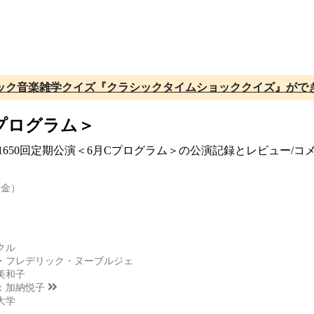
ック音楽雑学クイズ『クラシックタイムショッククイズ』がで
Cプログラム＞
 第1650回定期公演＜6月Cプログラム＞の公演記録とレビュー
（金）
クル
・フレデリック・ヌーブルジェ
美和子
：
加納悦子
大学