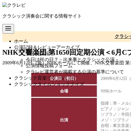
コ
ン
クラシック演奏会に関する情報サイト
テ
ン
ツ
へ
クラシ
ホーム
移
公演記録＆レビューアーカイブ
動
NHK交響楽団 第1650回定期公演＜6月
全公演記録
今日は何の日？－出来事とクラシック公演－
2009年6月12日（金）NHKホールにて開催、NHK交響楽団
公演情報投稿フォーム
クラレビ運営者が掲載する公演の基準について
クラシック音楽リファレンス
公演日（初日）
2009年6月12日
クラシックタイムショッククイズ
会場
NHKホール
指揮：準・メル
ピアノ：ジャン
ソプラノ：半田
出演
メゾ・ソプラノ
合唱：東京音楽