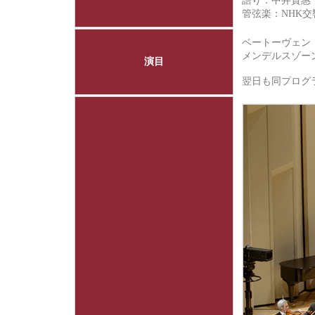
語り：中井貴惠
管弦楽：
NHK
ベートーヴェン：
メンデルスゾーン
演目
翌日も同プロ