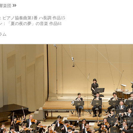
交響楽団
ピアノ協奏曲第1番 ハ長調 作品15
：「夏の夜の夢」の音楽 作品61
グラム
NHK交響楽団/NHK Symphony Orchestra, Tokyo