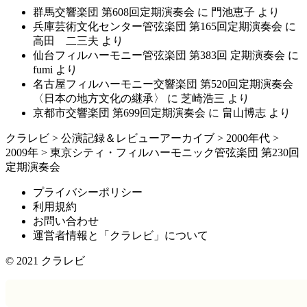
群馬交響楽団 第608回定期演奏会
に
門池恵子
より
兵庫芸術文化センター管弦楽団 第165回定期演奏会
に
高田 二三夫
より
仙台フィルハーモニー管弦楽団 第383回 定期演奏会
に
fumi
より
名古屋フィルハーモニー交響楽団 第520回定期演奏会
〈日本の地方文化の継承〉
に
芝崎浩三
より
京都市交響楽団 第699回定期演奏会
に
畠山博志
より
クラレビ
>
公演記録＆レビューアーカイブ
>
2000年代
>
2009年
>
東京シティ・フィルハーモニック管弦楽団 第230回
定期演奏会
プライバシーポリシー
利用規約
お問い合わせ
運営者情報と「クラレビ」について
© 2021
クラレビ