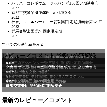
バッハ・コレギウム・ジャパン 第150回定期演奏会
2022
京都市交響楽団 第669回定期演奏会
2022
神奈川フィルハーモニー管弦楽団 定期演奏会第379回
2022
群馬交響楽団 第51回東毛定期
2021
すべての公演記録をみる
2025年
レビュー／コメントが多い公演記録
仙台フィルハーモニー管弦楽団 第383回 定期演奏会
2025年
兵庫芸術文化センター管弦楽団 第165回定期演奏会
2011年
2024年
NHK交響楽団 第1706回定期公演Aプログラム
名古屋フィルハーモニー交響楽団 第520回定期演奏会
〈日本の地方文化の継承〉
2024年
NHK交響楽団 第2016回定期公演 Aプログラム
2025年
京都市交響楽団 第699回定期演奏会
2025年
群馬交響楽団 第608回定期演奏会
最新のレビュー／コメント