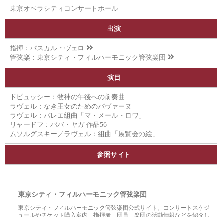
東京オペラシティコンサートホール
出演
指揮：
パスカル・ヴェロ
管弦楽：
東京シティ・フィルハーモニック管弦楽団
演目
ドビュッシー：牧神の午後への前奏曲
ラヴェル：なき王女のためのパヴァーヌ
ラヴェル：バレエ組曲「マ・メール・ロワ」
リャードフ：ババ・ヤガ 作品56
ムソルグスキー／ラヴェル：組曲「展覧会の絵」
参照サイト
東京シティ・フィルハーモニック管弦楽団
東京シティ・フィルハーモニック管弦楽団公式サイト。コンサートスケジ
ュールやチケット購入案内、指揮者、団員、楽団の活動情報などを紹介し