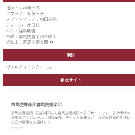
指揮：小林研一郎
ソプラノ：菅英三子
メゾ・ソプラノ：相田麻純
テノール：水口聡
バス：福島明也
合唱：群馬交響楽団合唱団
管弦楽：
群馬交響楽団
演目
ヴェルディ：レクイエム
参照サイト
群馬交響楽団群馬交響楽団
群馬交響楽団 | 公益財団法人 群馬交響楽団の公式サイトです。公演情報や
演奏会スケジュール、団員紹介、チケット情報など、音楽愛好家の皆様に
役立つ情報をお届けしま…
gunkyo.com