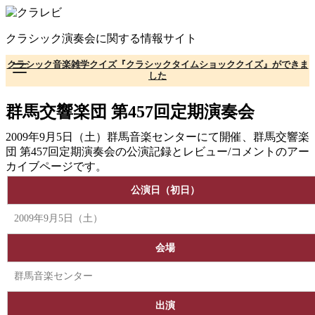
コ
ン
クラシック演奏会に関する情報サイト
テ
ン
クラシック音楽雑学クイズ『クラシックタイムショッククイズ』ができま
ツ
した
へ
移
群馬交響楽団 第457回定期演奏会
動
2009年9月5日（土）群馬音楽センターにて開催、群馬交響楽
団 第457回定期演奏会の公演記録とレビュー/コメントのアー
カイブページです。
公演日（初日）
2009年9月5日（土）
会場
群馬音楽センター
出演