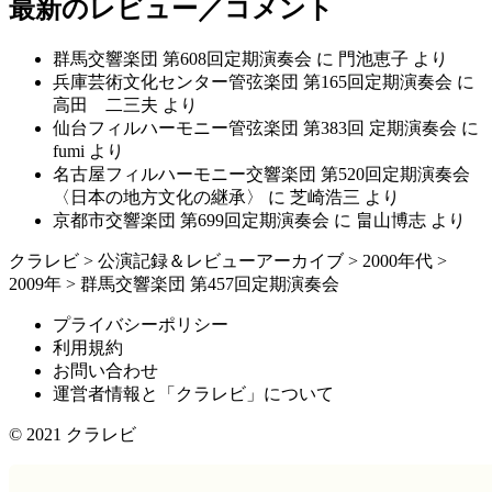
最新のレビュー／コメント
群馬交響楽団 第608回定期演奏会
に
門池恵子
より
兵庫芸術文化センター管弦楽団 第165回定期演奏会
に
高田 二三夫
より
仙台フィルハーモニー管弦楽団 第383回 定期演奏会
に
fumi
より
名古屋フィルハーモニー交響楽団 第520回定期演奏会
〈日本の地方文化の継承〉
に
芝崎浩三
より
京都市交響楽団 第699回定期演奏会
に
畠山博志
より
クラレビ
>
公演記録＆レビューアーカイブ
>
2000年代
>
2009年
>
群馬交響楽団 第457回定期演奏会
プライバシーポリシー
利用規約
お問い合わせ
運営者情報と「クラレビ」について
© 2021
クラレビ