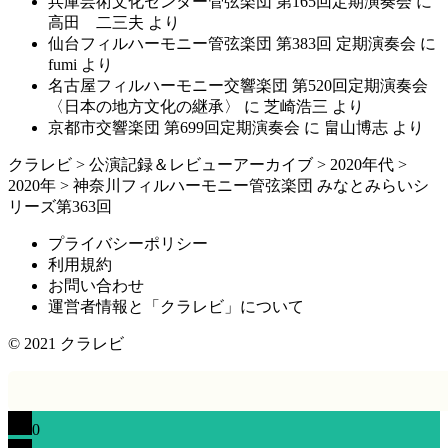
兵庫芸術文化センター管弦楽団 第165回定期演奏会
に
高田 二三夫
より
仙台フィルハーモニー管弦楽団 第383回 定期演奏会
に
fumi
より
名古屋フィルハーモニー交響楽団 第520回定期演奏会
〈日本の地方文化の継承〉
に
芝崎浩三
より
京都市交響楽団 第699回定期演奏会
に
畠山博志
より
クラレビ
>
公演記録＆レビューアーカイブ
>
2020年代
>
2020年
>
神奈川フィルハーモニー管弦楽団 みなとみらいシ
リーズ第363回
プライバシーポリシー
利用規約
お問い合わせ
運営者情報と「クラレビ」について
© 2021
クラレビ
0