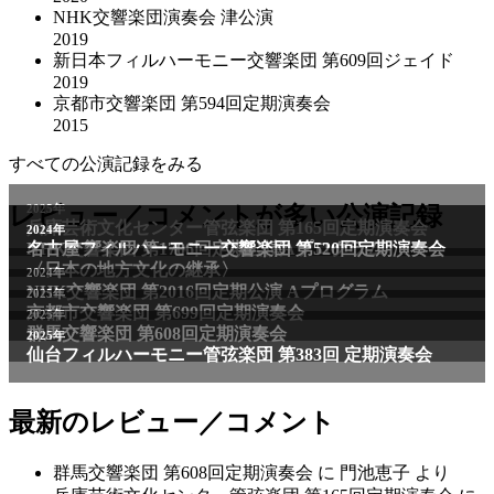
NHK交響楽団演奏会 津公演
2019
新日本フィルハーモニー交響楽団 第609回ジェイド
2019
京都市交響楽団 第594回定期演奏会
2015
すべての公演記録をみる
2025年
レビュー／コメントが多い公演記録
兵庫芸術文化センター管弦楽団 第165回定期演奏会
2011年
2024年
NHK交響楽団 第1706回定期公演Aプログラム
名古屋フィルハーモニー交響楽団 第520回定期演奏会
〈日本の地方文化の継承〉
2024年
NHK交響楽団 第2016回定期公演 Aプログラム
2025年
京都市交響楽団 第699回定期演奏会
2025年
群馬交響楽団 第608回定期演奏会
2025年
仙台フィルハーモニー管弦楽団 第383回 定期演奏会
最新のレビュー／コメント
群馬交響楽団 第608回定期演奏会
に
門池恵子
より