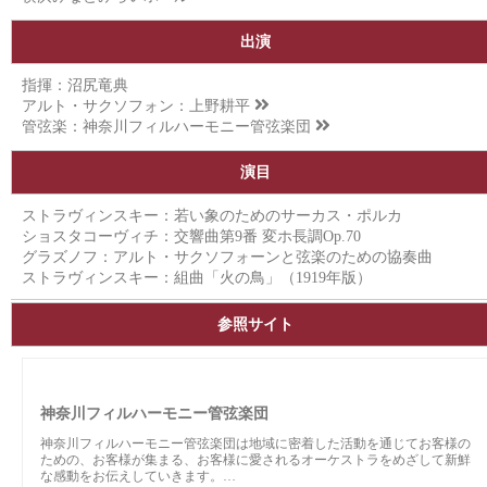
出演
指揮：沼尻竜典
アルト・サクソフォン：
上野耕平
管弦楽：
神奈川フィルハーモニー管弦楽団
演目
ストラヴィンスキー：若い象のためのサーカス・ポルカ
ショスタコーヴィチ：交響曲第9番 変ホ長調Op.70
グラズノフ：アルト・サクソフォーンと弦楽のための協奏曲
ストラヴィンスキー：組曲「火の鳥」（1919年版）
参照サイト
神奈川フィルハーモニー管弦楽団
神奈川フィルハーモニー管弦楽団は地域に密着した活動を通じてお客様の
ための、お客様が集まる、お客様に愛されるオーケストラをめざして新鮮
な感動をお伝えしていきます。…