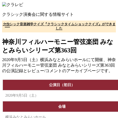
コ
ン
クラシック演奏会に関する情報サイト
テ
ン
クラシック音楽雑学クイズ『クラシックタイムショッククイズ』ができま
ツ
した
へ
移
神奈川フィルハーモニー管弦楽団 みな
動
とみらいシリーズ第363回
2020年9月5日（土）横浜みなとみらいホールにて開催、神奈
川フィルハーモニー管弦楽団 みなとみらいシリーズ第363回
の公演記録とレビュー/コメントのアーカイブページです。
公演日（初日）
2020年9月5日（土）
会場
横浜みなとみらいホール