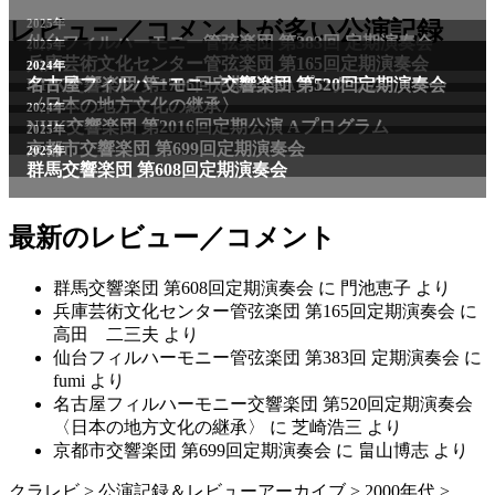
2025年
レビュー／コメントが多い公演記録
仙台フィルハーモニー管弦楽団 第383回 定期演奏会
2025年
兵庫芸術文化センター管弦楽団 第165回定期演奏会
2011年
2024年
NHK交響楽団 第1706回定期公演Aプログラム
名古屋フィルハーモニー交響楽団 第520回定期演奏会
〈日本の地方文化の継承〉
2024年
NHK交響楽団 第2016回定期公演 Aプログラム
2025年
京都市交響楽団 第699回定期演奏会
2025年
群馬交響楽団 第608回定期演奏会
最新のレビュー／コメント
群馬交響楽団 第608回定期演奏会
に
門池恵子
より
兵庫芸術文化センター管弦楽団 第165回定期演奏会
に
高田 二三夫
より
仙台フィルハーモニー管弦楽団 第383回 定期演奏会
に
fumi
より
名古屋フィルハーモニー交響楽団 第520回定期演奏会
〈日本の地方文化の継承〉
に
芝崎浩三
より
京都市交響楽団 第699回定期演奏会
に
畠山博志
より
クラレビ
>
公演記録＆レビューアーカイブ
>
2000年代
>