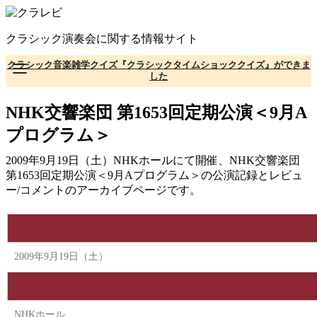
コ
ン
クラシック演奏会に関する情報サイト
テ
ン
クラシック音楽雑学クイズ『クラシックタイムショッククイズ』ができま
ツ
した
へ
移
NHK交響楽団 第1653回定期公演＜9月A
動
プログラム＞
2009年9月19日（土）NHKホールにて開催、NHK交響楽団
第1653回定期公演＜9月Aプログラム＞の公演記録とレビュ
ー/コメントのアーカイブページです。
2009年9月19日（土）
NHKホール