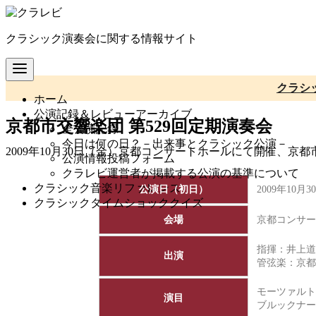
コ
ン
クラシック演奏会に関する情報サイト
テ
ン
ツ
へ
クラシ
ホーム
移
公演記録＆レビューアーカイブ
動
京都市交響楽団 第529回定期演奏会
全公演記録
今日は何の日？－出来事とクラシック公演－
2009年10月30日（金）京都コンサートホールにて開催、京
公演情報投稿フォーム
クラレビ運営者が掲載する公演の基準について
クラシック音楽リファレンス
公演日（初日）
2009年10月
クラシックタイムショッククイズ
会場
京都コンサー
指揮：井上道
出演
管弦楽：
京都
モーツァルト：
演目
ブルックナ