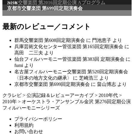
NHK交響楽団 第2016回定期公演 Aプログラム
2025年
京都市交響楽団 第699回定期演奏会
最新のレビュー／コメント
群馬交響楽団 第608回定期演奏会
に
門池恵子
より
兵庫芸術文化センター管弦楽団 第165回定期演奏会
に
高田 二三夫
より
仙台フィルハーモニー管弦楽団 第383回 定期演奏会
に
fumi
より
名古屋フィルハーモニー交響楽団 第520回定期演奏会
〈日本の地方文化の継承〉
に
芝崎浩三
より
京都市交響楽団 第699回定期演奏会
に
畠山博志
より
クラレビ
>
公演記録＆レビューアーカイブ
>
2010年代
>
2010年
>
オーケストラ・アンサンブル金沢 第276回定期公演
フィルハーモニーシリーズ
プライバシーポリシー
利用規約
お問い合わせ