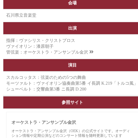
会場
石川県立音楽堂
出演
指揮：ヴァシリス・クリストプロス
ヴァイオリン：漆原朝子
管弦楽：
オーケストラ・アンサンブル金沢
演目
スカルコッタス：弦楽のための5つの舞曲
モーツァルト：ヴァイオリン協奏曲第5番 イ長調 K.219「トルコ風」
シューベルト：交響曲第3番 ニ長調 D.200
参照サイト
オーケストラ・アンサンブル金沢
オーケストラ・アンサンブル金沢（OEK）の公式サイトです。オーディ
ション情報や定期公演などのコンサート情報を随時更新しています