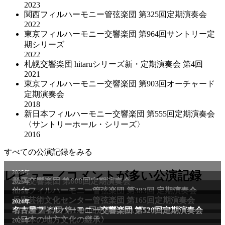
2023
関西フィルハーモニー管弦楽団 第325回定期演奏会
2022
東京フィルハーモニー交響楽団 第964回サントリー定
期シリーズ
2022
札幌交響楽団 hitaruシリーズ新・定期演奏会 第4回
2021
東京フィルハーモニー交響楽団 第903回オーチャード
定期演奏会
2018
新日本フィルハーモニー交響楽団 第555回定期演奏会
〈サントリーホール・シリーズ〉
2016
すべての公演記録をみる
2025年
レビュー／コメントが多い公演記録
群馬交響楽団 第608回定期演奏会
2025年
仙台フィルハーモニー管弦楽団 第383回 定期演奏会
2025年
兵庫芸術文化センター管弦楽団 第165回定期演奏会
2011年
2024年
NHK交響楽団 第1706回定期公演Aプログラム
名古屋フィルハーモニー交響楽団 第520回定期演奏会
〈日本の地方文化の継承〉
2024年