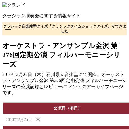
コ
ン
クラシック演奏会に関する情報サイト
テ
ン
クラシック音楽雑学クイズ『クラシックタイムショッククイズ』ができま
ツ
した
へ
移
オーケストラ・アンサンブル金沢 第
動
276回定期公演 フィルハーモニーシリ
ーズ
2010年2月25日（木）石川県立音楽堂にて開催、オーケスト
ラ・アンサンブル金沢 第276回定期公演 フィルハーモニーシ
リーズの公演記録とレビュー/コメントのアーカイブページ
です。
公演日（初日）
2010年2月25日（木）