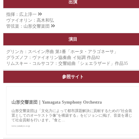
出演
指揮：
広上淳一
ヴァイオリン：高木和弘
管弦楽：
山形交響楽団
演目
グリンカ：スペイン序曲 第1番「ホータ・アラゴネーサ」
グラズノフ：ヴァイオリン協奏曲 イ短調 作品82
リムスキー・コルサコフ：交響組曲「シェエラザード」作品35
参照サイト
山形交響楽団｜Yamagata Symphony Orchestra
山形交響楽団は「⽂化⼒によって都市課題解決に貢献するための“社会装
置としてのオーケストラ像”を構築する」をビジョンに掲げ、音楽を通じ
て社会貢献を行います。"食と…
www.yamakyo.or.jp