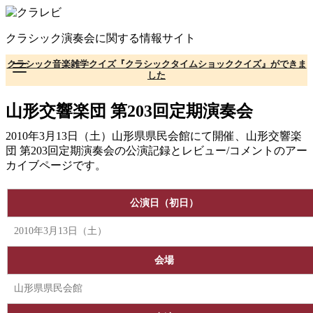
コ
ン
クラシック演奏会に関する情報サイト
テ
ン
クラシック音楽雑学クイズ『クラシックタイムショッククイズ』ができま
ツ
した
へ
移
山形交響楽団 第203回定期演奏会
動
2010年3月13日（土）山形県県民会館にて開催、山形交響楽
団 第203回定期演奏会の公演記録とレビュー/コメントのアー
カイブページです。
公演日（初日）
2010年3月13日（土）
会場
山形県県民会館