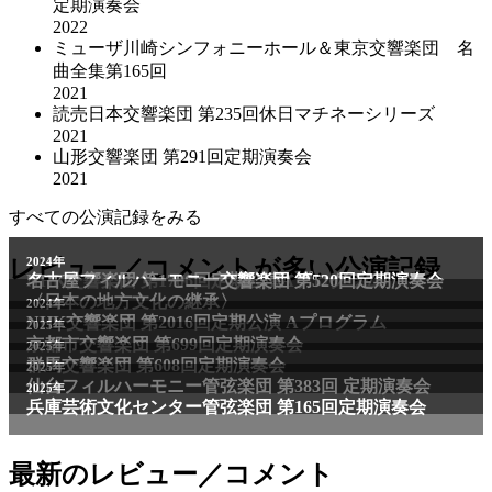
定期演奏会
2022
ミューザ川崎シンフォニーホール＆東京交響楽団 名
曲全集第165回
2021
読売日本交響楽団 第235回休日マチネーシリーズ
2021
山形交響楽団 第291回定期演奏会
2021
すべての公演記録をみる
2011年
レビュー／コメントが多い公演記録
2024年
NHK交響楽団 第1706回定期公演Aプログラム
名古屋フィルハーモニー交響楽団 第520回定期演奏会
〈日本の地方文化の継承〉
2024年
NHK交響楽団 第2016回定期公演 Aプログラム
2025年
京都市交響楽団 第699回定期演奏会
2025年
群馬交響楽団 第608回定期演奏会
2025年
仙台フィルハーモニー管弦楽団 第383回 定期演奏会
2025年
兵庫芸術文化センター管弦楽団 第165回定期演奏会
最新のレビュー／コメント