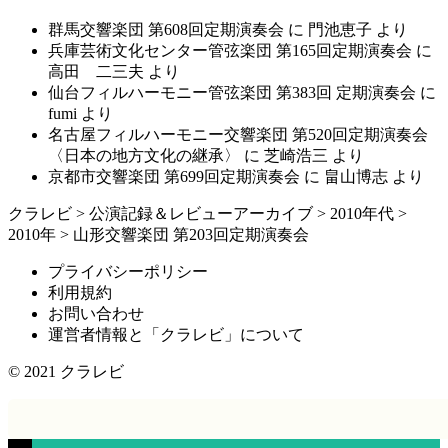
群馬交響楽団 第608回定期演奏会
に
門池恵子
より
兵庫芸術文化センター管弦楽団 第165回定期演奏会
に
高田 二三夫
より
仙台フィルハーモニー管弦楽団 第383回 定期演奏会
に
fumi
より
名古屋フィルハーモニー交響楽団 第520回定期演奏会
〈日本の地方文化の継承〉
に
芝崎浩三
より
京都市交響楽団 第699回定期演奏会
に
畠山博志
より
クラレビ
>
公演記録＆レビューアーカイブ
>
2010年代
>
2010年
>
山形交響楽団 第203回定期演奏会
プライバシーポリシー
利用規約
お問い合わせ
運営者情報と「クラレビ」について
© 2021
クラレビ