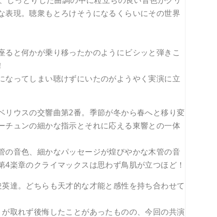
番、しっとりした曲調の中に粒立ちの良い音色がクリ
な表現。聴衆もとろけそうになるくらいにその世界
座ると何かが乗り移ったかのようにビシッと弾きこ
！
になってしまい聴けずにいたのがようやく実演に立
ベリウスの交響曲第2番。季節が冬から春へと移り変
ーチュンの細かな指示とそれに応える東響との一体
管の音色、細かなパッセージが煌びやかな木管の音
第4楽章のクライマックスは思わず鳥肌が立つほど！
俊英達。どちらも天才的な才能と感性を持ち合わせて
トが取れず後悔したことがあったものの、今回の共演