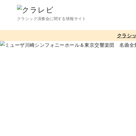
コ
ン
クラシック演奏会に関する情報サイト
テ
ン
クラシ
ツ
へ
移
動