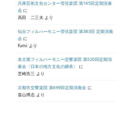
兵庫芸術文化センター管弦楽団 第165回定期演奏
会
に
高田 二三夫
より
仙台フィルハーモニー管弦楽団 第383回 定期演奏
会
に
fumi
より
名古屋フィルハーモニー交響楽団 第520回定期演
奏会〈日本の地方文化の継承〉
に
芝崎浩三
より
京都市交響楽団 第699回定期演奏会
に
畠山博志
より