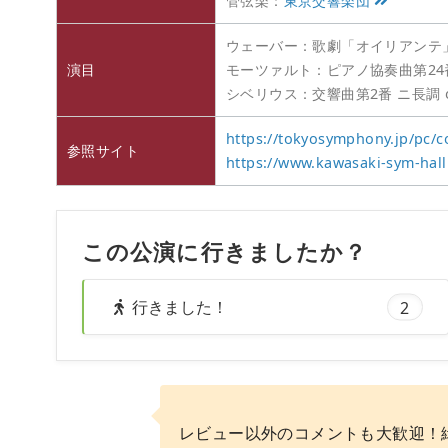
管弦楽：
東京交響楽団
ウェーバー：歌劇「オイリアンテ
演目
モーツァルト：ピアノ協奏曲第24番 
シベリウス：交響曲第2番 ニ長調 
https://tokyosymphony.jp/pc/
参照サイト
https://www.kawasaki-sym-hall
この公演に行きましたか？
行きました！
2
レビュー以外のコメントも大歓迎！