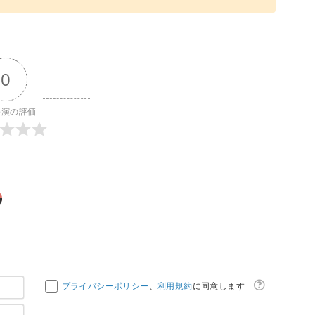
0
公演の評価
お
プライバシーポリシー
、
利用規約
に同意します
名
メ