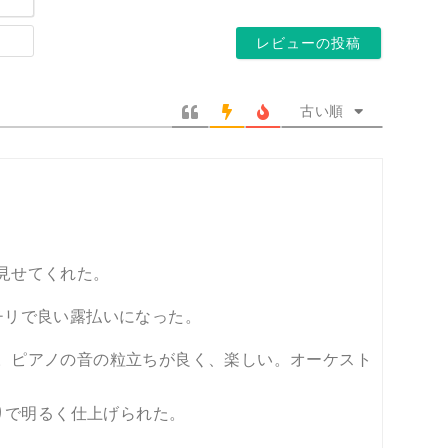
前
ー
*
ホ
ル
ー
ア
ム
ド
ペ
レ
古い順
ー
ス
ジ
*
見せてくれた。
チリで良い露払いになった。
。ピアノの音の粒立ちが良く、楽しい。オーケスト
ありで明るく仕上げられた。