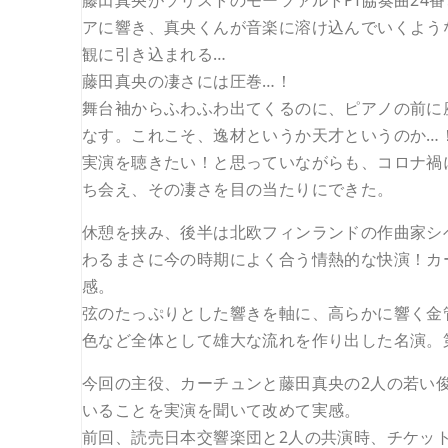
藤田真央がソリストのモーツァルトPf協奏曲24
アに響き、真央くんが音楽に溶け込んでいくよう
観に引き込まれる…
藤田真央の凄さには圧巻…！
舞台袖からふわふわ出てくるのに、ピアノの前に
なす。これこそ、逸材というか天才というのか…
実演を聴きたい！と思っていながらも、コロナ禍
ち会え、その凄さを目の当たりにできた。
休憩を挟み、後半は北欧フィンランドの作曲家シ
わるまさに今の時期によく合う情熱的な快演！カ
感。
弦のたっぷりとした響きを軸に、高らかに響く金
色など全体として雄大な流れを作り出した名演。
今回の主役、カーチュンと藤田真央の2人の若い
いることを実演を聞いて改めて実感。
前回、読売日本交響楽団と2人の共演時、チケッ