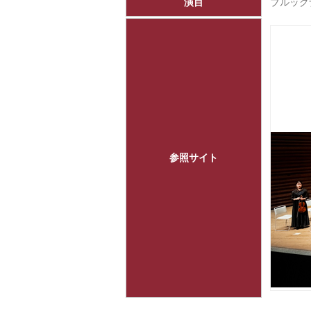
演目
ブルック
参照サイト