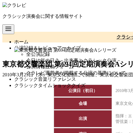
コ
ン
クラシック演奏会に関する情報サイト
テ
ン
ツ
へ
クラシ
ホーム
移
公演記録＆レビューアーカイブ
動
全公演記録
今日は何の日？－出来事とクラシック公演－
東京都交響楽団 第694回定期演奏会Aシ
公演情報投稿フォーム
クラレビ運営者が掲載する公演の基準について
2010年3月25日（木）東京文化会館にて開催、東京都交響楽
クラシック音楽リファレンス
クラシックタイムショッククイズ
公演日（初日）
2010年
会場
東京文化
指揮：エ
出演
管弦楽：