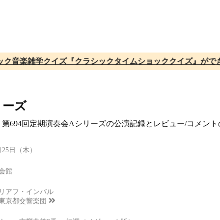
ック音楽雑学クイズ『クラシックタイムショッククイズ』がで
リーズ
団 第694回定期演奏会Aシリーズの公演記録とレビュー/コメン
3月25日（木）
会館
リアフ・インバル
東京都交響楽団