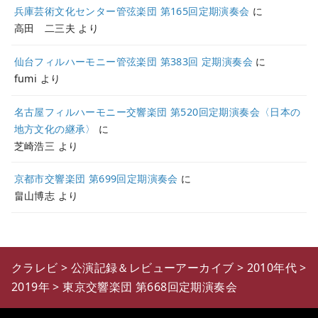
兵庫芸術文化センター管弦楽団 第165回定期演奏会
に
高田 二三夫
より
仙台フィルハーモニー管弦楽団 第383回 定期演奏会
に
fumi
より
名古屋フィルハーモニー交響楽団 第520回定期演奏会〈日本の
地方文化の継承〉
に
芝崎浩三
より
京都市交響楽団 第699回定期演奏会
に
畠山博志
より
クラレビ
>
公演記録＆レビューアーカイブ
>
2010年代
>
2019年
>
東京交響楽団 第668回定期演奏会