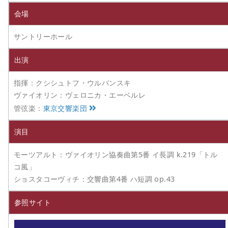
会場
サントリーホール
出演
指揮：クシシュトフ・ウルバンスキ
ヴァイオリン：ヴェロニカ・エーベルレ
管弦楽：
東京交響楽団
演目
モーツアルト：ヴァイオリン協奏曲第5番 イ長調 k.219「トル
コ風」
ショスタコーヴィチ：交響曲第4番 ハ短調 op.43
参照サイト