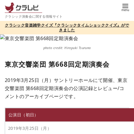
コ
ン
クラシック演奏会に関する情報サイト
テ
クラシック音楽雑学クイズ『クラシックタイムショッククイズ』がで
ン
きました
ツ
へ
photo credit: Hiroyuki Tsuruno
移
動
東京交響楽団 第668回定期演奏会
2019年3月25日（月）サントリーホールにて開催、東京
交響楽団 第668回定期演奏会の公演記録とレビュー/コ
メントのアーカイブページです。
公演日（初日）
2019年3月25日（月）