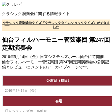
コ
ン
クラシック演奏会に関する情報サイト
テ
ン
クラシック音楽雑学クイズ『クラシックタイムショッククイズ』ができま
ツ
した
へ
移
仙台フィルハーモニー管弦楽団 第247回
動
定期演奏会
2010年5月14日（金）日立システムズホール仙台にて開催、
仙台フィルハーモニー管弦楽団 第247回定期演奏会の公演記
録とレビュー/コメントのアーカイブページです。
公演日（初日）
2010年5月14日（金）
会場
日立システムズホール仙台