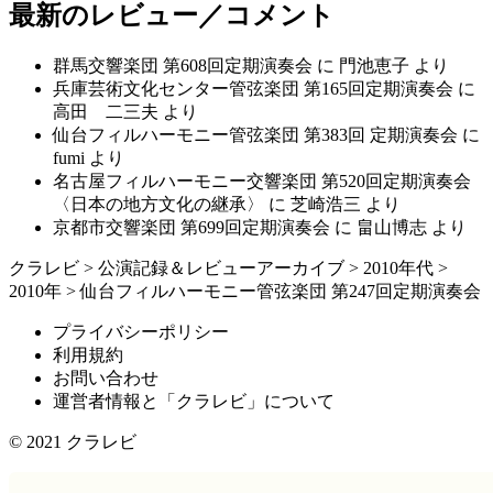
最新のレビュー／コメント
群馬交響楽団 第608回定期演奏会
に
門池恵子
より
兵庫芸術文化センター管弦楽団 第165回定期演奏会
に
高田 二三夫
より
仙台フィルハーモニー管弦楽団 第383回 定期演奏会
に
fumi
より
名古屋フィルハーモニー交響楽団 第520回定期演奏会
〈日本の地方文化の継承〉
に
芝崎浩三
より
京都市交響楽団 第699回定期演奏会
に
畠山博志
より
クラレビ
>
公演記録＆レビューアーカイブ
>
2010年代
>
2010年
>
仙台フィルハーモニー管弦楽団 第247回定期演奏会
プライバシーポリシー
利用規約
お問い合わせ
運営者情報と「クラレビ」について
© 2021
クラレビ