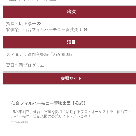
出演
指揮：
広上淳一
管弦楽：
仙台フィルハーモニー管弦楽団
演目
スメタナ：連作交響詩「わが祖国」
翌日も同プログラム
参照サイト
仙台フィルハーモニー管弦楽団【公式】
1973年創立、仙台・宮城を拠点に活動するプロ・オーケストラ、仙台フィ
ルハーモニー管弦楽団の公式サイトへようこそ！
www.sendaiphil.jp