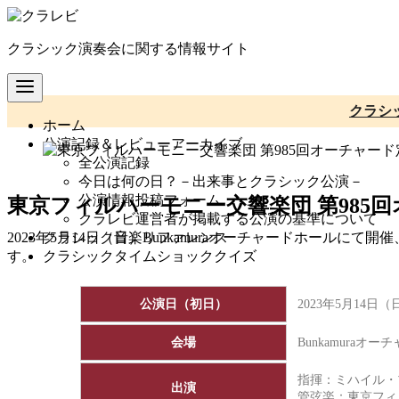
コ
ン
クラシック演奏会に関する情報サイト
テ
ン
ツ
へ
クラシ
ホーム
移
公演記録＆レビューアーカイブ
動
全公演記録
今日は何の日？－出来事とクラシック公演－
公演情報投稿フォーム
東京フィルハーモニー交響楽団 第985
クラレビ運営者が掲載する公演の基準について
クラシック音楽リファレンス
2023年5月14日（日）Bunkamuraオーチャードホール
クラシックタイムショッククイズ
す。
公演日（初日）
2023年5月14日
会場
Bunkamuraオ
指揮：ミハイル・
出演
管弦楽：
東京フィ