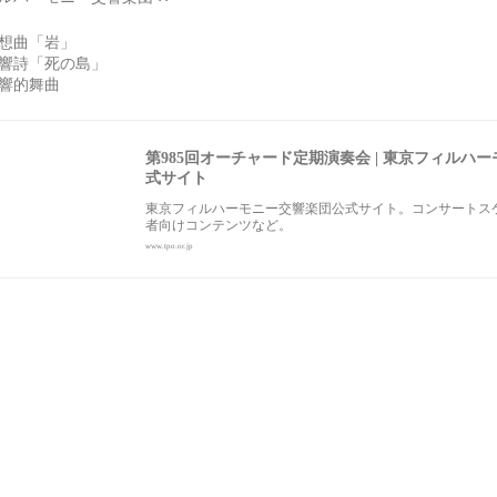
想曲「岩」
響詩「死の島」
交響的舞曲
第985回オーチャード定期演奏会 | 東京フィルハーモニー交響
式サイト
東京フィルハーモニー交響楽団公式サイト。コンサートスケ
者向けコンテンツなど。
www.tpo.or.jp