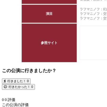
ラフマニノフ：幻
演目
ラフマニノフ：交
ラフマニノフ：
参照サイト
この公演に行きましたか？
行きました！
0
行きたかった！
0
0
0
評価
この公演の評価