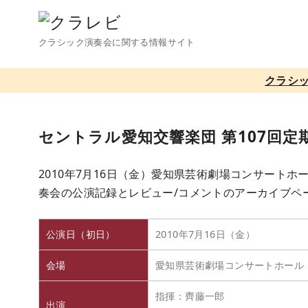
コ
ン
クラシック演奏会に関する情報サイト
テ
ン
クラシ
ツ
へ
移
セントラル愛知交響楽団 第107回定
動
2010年7月16日（金）愛知県芸術劇場コンサートホ
奏会の公演記録とレビュー/コメントのアーカイブペ
公演日（初日）
2010年7月16日（金）
会場
愛知県芸術劇場コンサートホール
指揮：齊藤一郎
出演