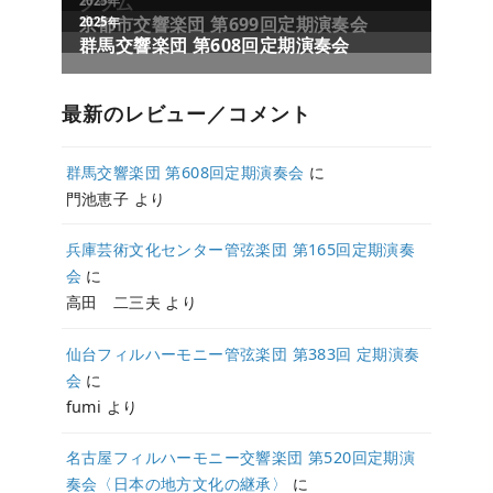
グラム
2025年
京都市交響楽団 第699回定期演奏会
2025年
群馬交響楽団 第608回定期演奏会
最新のレビュー／コメント
群馬交響楽団 第608回定期演奏会
に
門池恵子
より
兵庫芸術文化センター管弦楽団 第165回定期演奏
会
に
高田 二三夫
より
仙台フィルハーモニー管弦楽団 第383回 定期演奏
会
に
fumi
より
名古屋フィルハーモニー交響楽団 第520回定期演
奏会〈日本の地方文化の継承〉
に