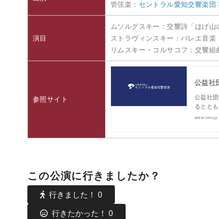
管弦楽：
セントラル愛知交響楽団
ムソルグスキー：交響詩「はげ山
演目
ストラヴィンスキー：バレエ音楽
リムスキー・コルサコフ：交響組
公益社
公益社団
参照サイト
るととも
www.caso.jp
この公演に行きましたか？
行きました！
0
行きたかった！
0