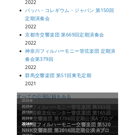
2022
バッハ・コレギウム・ジャパン 第150回
定期演奏会
2022
京都市交響楽団 第669回定期演奏会
2022
神奈川フィルハーモニー管弦楽団 定期演
奏会第379回
2022
群馬交響楽団 第51回東毛定期
2021
すべての公演記録をみる
2025年
仙台フィルハーモニー管弦楽団 第383回
2025年
レビュー／コメントが多い公演記録
定期演奏会
兵庫芸術文化センター管弦楽団 第165回
2011年
定期演奏会
NHK交響楽団 第1706回定期公演Aプログ
2024年
ラム
名古屋フィルハーモニー交響楽団 第520
2024年
回定期演奏会〈日本の地方文化の継承〉
NHK交響楽団 第2016回定期公演 Aプロ