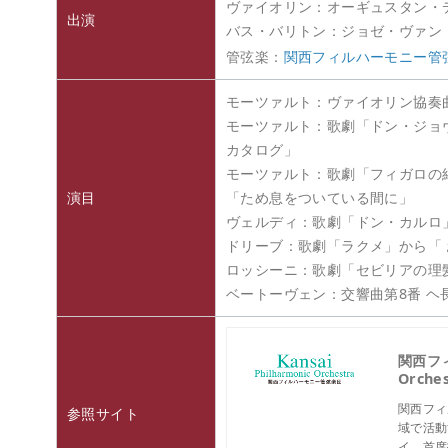
ヴァイオリン：オーギュスタン・
出演
バス・バリトン：ジョゼ・ヴァン
管弦楽：
関西フィルハーモニー管
モーツァルト：ヴァイオリン協奏曲第
モーツァルト：歌劇「ドン・ジョヴ
カタログ」
モーツァルト：歌劇「フィガロの結
演目
「ため息をついている間に」
ヴェルディ：歌劇「ドン・カルロ
ドリーブ：歌劇「ラクメ」から「
ロッシーニ：歌劇「セビリアの理
ベートーヴェン：交響曲第8番 ヘ
関西フィ
Orche
関西フィ
参照サイト
域で活動
イ、首席