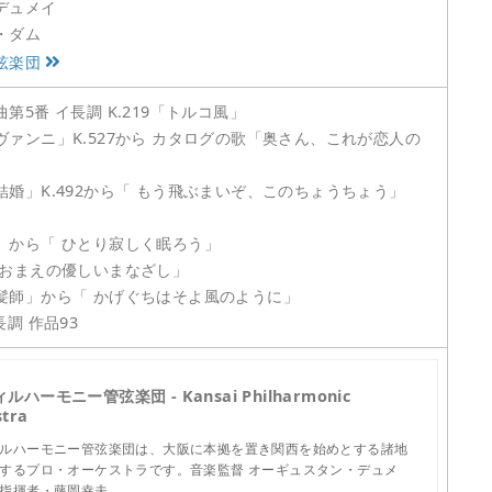
デュメイ
・ダム
弦楽団
5番 イ長調 K.219「トルコ風」
ァンニ」K.527から カタログの歌「奥さん、これが恋人の
婚」K.492から「 もう飛ぶまいぞ、このちょうちょう」
」から「 ひとり寂しく眠ろう」
 おまえの優しいまなざし」
髪師」から「 かげぐちはそよ風のように」
長調 作品93
ルハーモニー管弦楽団 - Kansai Philharmonic
stra
ルハーモニー管弦楽団は、大阪に本拠を置き関西を始めとする諸地
するプロ・オーケストラです。音楽監督 オーギュスタン・デュメ
指揮者・藤岡幸夫…