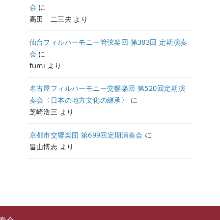
会
に
高田 二三夫
より
仙台フィルハーモニー管弦楽団 第383回 定期演奏
会
に
fumi
より
名古屋フィルハーモニー交響楽団 第520回定期演
奏会〈日本の地方文化の継承〉
に
芝崎浩三
より
京都市交響楽団 第699回定期演奏会
に
畠山博志
より
奏会