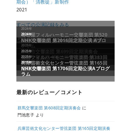
期会）「清教徒」新制作
2021
すべての公演記録をみる
レビュー／コメントが多い公演記録
最新のレビュー／コメント
群馬交響楽団 第608回定期演奏会
に
門池恵子
より
兵庫芸術文化センター管弦楽団 第165回定期演奏