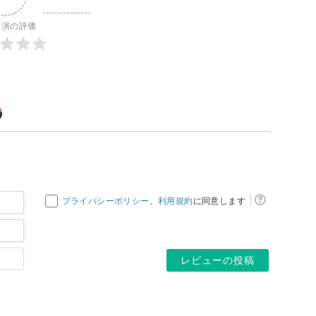
公演の評価
お
プライバシーポリシー
、
利用規約
に同意します
名
メ
前
ー
*
ホ
ル
ー
ア
ム
ド
ペ
レ