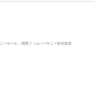
ー
ス
ジ
*
ニーホール
関西フィルハーモニー管弦楽団