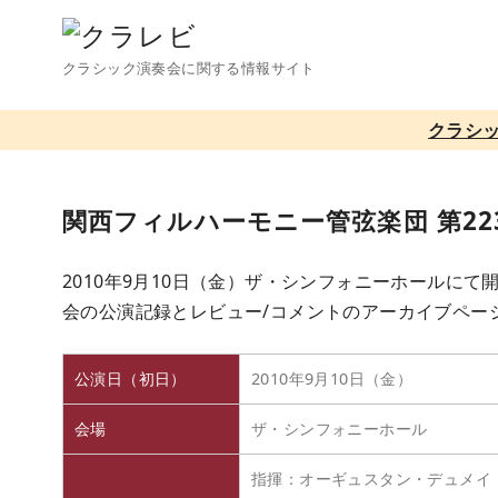
コ
ン
クラシック演奏会に関する情報サイト
テ
ン
クラシ
ツ
へ
移
関西フィルハーモニー管弦楽団 第22
動
2010年9月10日（金）ザ・シンフォニーホールにて
会の公演記録とレビュー/コメントのアーカイブペー
公演日（初日）
2010年9月10日（金）
会場
ザ・シンフォニーホール
指揮：オーギュスタン・デュメイ