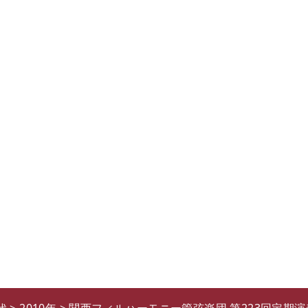
代
>
2010年
>
関西フィルハーモニー管弦楽団 第223回定期演