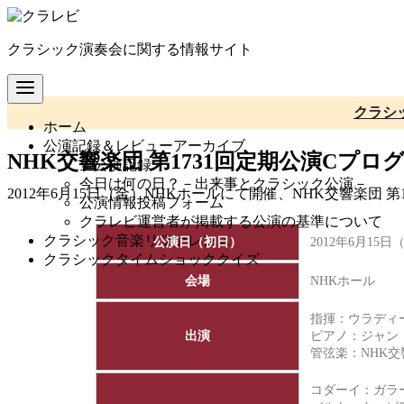
コ
ン
クラシック演奏会に関する情報サイト
テ
ン
ツ
へ
クラシ
ホーム
移
公演記録＆レビューアーカイブ
動
NHK交響楽団 第1731回定期公演Cプロ
全公演記録
今日は何の日？－出来事とクラシック公演－
2012年6月15日（金）NHKホールにて開催、NHK交響楽団
公演情報投稿フォーム
クラレビ運営者が掲載する公演の基準について
クラシック音楽リファレンス
公演日（初日）
2012年6月15日
クラシックタイムショッククイズ
会場
NHKホール
指揮：ウラディ
出演
ピアノ：ジャン
管弦楽：
NHK
コダーイ：ガラ