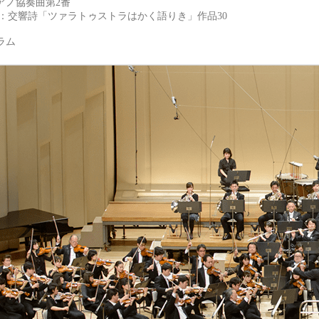
アノ協奏曲第2番
ス：交響詩「ツァラトゥストラはかく語りき」作品30
グラム
NHK交響楽団/NHK Symphony Orchestra, Tokyo
NHK交響楽団（N響）公式サイト。コンサートのスケジ
www.nhkso.or.jp