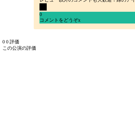
0
コメントをどうぞ
x
0
0
評価
この公演の評価