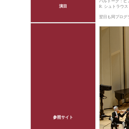
バルトーク：ピ
演目
R. シュトラウ
翌日も同プロ
参照サイト