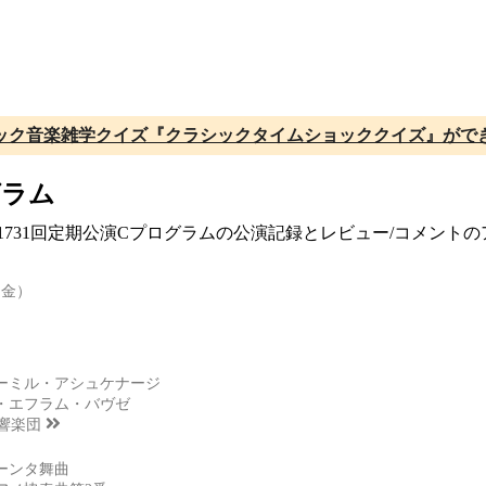
ック音楽雑学クイズ『クラシックタイムショッククイズ』がで
グラム
 第1731回定期公演Cプログラムの公演記録とレビュー/コメン
（金）
ーミル・アシュケナージ
・エフラム・バヴゼ
交響楽団
ーンタ舞曲