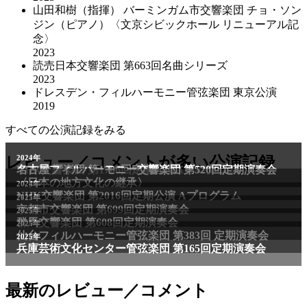
山田和樹（指揮） バーミンガム市交響楽団 チョ・ソン
ジン（ピアノ）〈文京シビックホール リニューアル記
念〉
2023
読売日本交響楽団 第663回名曲シリーズ
2023
ドレスデン・フィルハーモニー管弦楽団 東京公演
2019
すべての公演記録をみる
2011年
レビュー／コメントが多い公演記録
2024年
NHK交響楽団 第1706回定期公演Aプログラム
名古屋フィルハーモニー交響楽団 第520回定期演奏会
〈日本の地方文化の継承〉
2024年
NHK交響楽団 第2016回定期公演 Aプログラム
2025年
京都市交響楽団 第699回定期演奏会
2025年
群馬交響楽団 第608回定期演奏会
2025年
仙台フィルハーモニー管弦楽団 第383回 定期演奏会
2025年
兵庫芸術文化センター管弦楽団 第165回定期演奏会
最新のレビュー／コメント