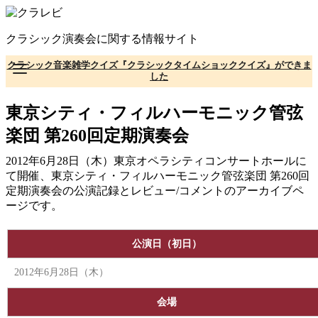
コ
ン
クラシック演奏会に関する情報サイト
テ
ン
クラシック音楽雑学クイズ『クラシックタイムショッククイズ』ができま
ツ
した
へ
移
東京シティ・フィルハーモニック管弦
動
楽団 第260回定期演奏会
2012年6月28日（木）東京オペラシティコンサートホールに
て開催、東京シティ・フィルハーモニック管弦楽団 第260回
定期演奏会の公演記録とレビュー/コメントのアーカイブペ
ージです。
公演日（初日）
2012年6月28日（木）
会場