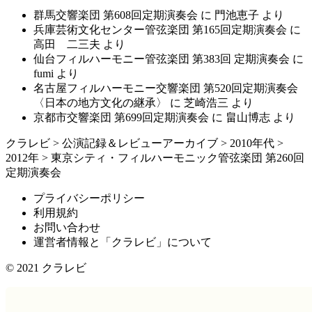
群馬交響楽団 第608回定期演奏会
に
門池恵子
より
兵庫芸術文化センター管弦楽団 第165回定期演奏会
に
高田 二三夫
より
仙台フィルハーモニー管弦楽団 第383回 定期演奏会
に
fumi
より
名古屋フィルハーモニー交響楽団 第520回定期演奏会
〈日本の地方文化の継承〉
に
芝崎浩三
より
京都市交響楽団 第699回定期演奏会
に
畠山博志
より
クラレビ
>
公演記録＆レビューアーカイブ
>
2010年代
>
2012年
>
東京シティ・フィルハーモニック管弦楽団 第260回
定期演奏会
プライバシーポリシー
利用規約
お問い合わせ
運営者情報と「クラレビ」について
© 2021
クラレビ