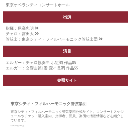
東京オペラシティコンサートホール
出演
指揮：
尾高忠明
チェロ：
宮田大
管弦楽：
東京シティ・フィルハーモニック管弦楽団
演目
エルガー：チェロ協奏曲 ホ短調 作品85
エルガー：交響曲第1番 変イ長調 作品55
参照サイト
東京シティ・フィルハーモニック管弦楽団
東京シティ・フィルハーモニック管弦楽団公式サイト。コンサートスケジ
ュールやチケット購入案内、指揮者、団員、楽団の活動情報などを紹介し
ています。
www.cityphil.jp