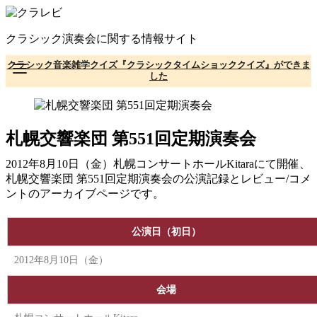
コ
ン
クラシック演奏会に関する情報サイト
テ
ン
クラシック音楽雑学クイズ『クラシックタイムショッククイズ』ができま
ツ
した
へ
移
動
札幌交響楽団 第551回定期演奏会
2012年8月10日（金）札幌コンサートホールKitaraにて開催、
札幌交響楽団 第551回定期演奏会の公演記録とレビュー/コメ
ントのアーカイブページです。
公演日（初日）
2012年8月10日（金）
会場