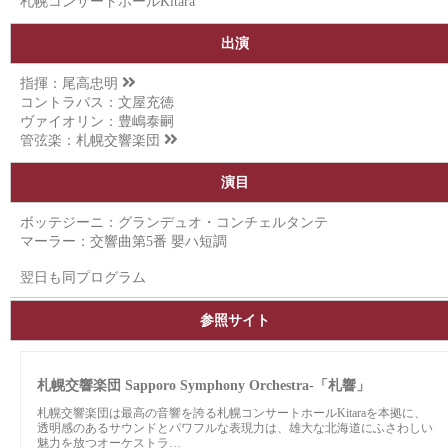
札幌コンサートホールKitara
出演
指揮：
尾高忠明
コントラバス：文屋充徳
ヴァイオリン：豊嶋泰嗣
管弦楽：
札幌交響楽団
演目
ボッテジーニ：グランデュオ・コンチェルタンテ
マーラー：交響曲第5番 嬰ハ短調
翌日も同プログラム
参照サイト
札幌交響楽団 Sapporo Symphony Orchestra-「札響」
札幌交響楽団は最高の音響を誇る札幌コンサートホールKitaraを本拠に、
透明感のあるサウンドとパワフルな表現力は、雄大な北海道にふさわしい
魅力を放つオーケストラ…