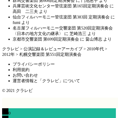
群馬交響楽団 第608回定期演奏会
に
門池恵子
より
兵庫芸術文化センター管弦楽団 第165回定期演奏会
に
高田 二三夫
より
仙台フィルハーモニー管弦楽団 第383回 定期演奏会
に
fumi
より
名古屋フィルハーモニー交響楽団 第520回定期演奏会
〈日本の地方文化の継承〉
に
芝崎浩三
より
京都市交響楽団 第699回定期演奏会
に
畠山博志
より
クラレビ
>
公演記録＆レビューアーカイブ
>
2010年代
>
2012年
>
札幌交響楽団 第551回定期演奏会
プライバシーポリシー
利用規約
お問い合わせ
運営者情報と「クラレビ」について
© 2021
クラレビ
0