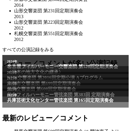
2014
山形交響楽団 第231回定期演奏会
2013
山形交響楽団 第223回定期演奏会
2012
札幌交響楽団 第551回定期演奏会
2012
すべての公演記録をみる
2011年
レビュー／コメントが多い公演記録
2024年
NHK交響楽団 第1706回定期公演Aプログラム
名古屋フィルハーモニー交響楽団 第520回定期演奏会
〈日本の地方文化の継承〉
2024年
NHK交響楽団 第2016回定期公演 Aプログラム
2025年
京都市交響楽団 第699回定期演奏会
2025年
群馬交響楽団 第608回定期演奏会
2025年
仙台フィルハーモニー管弦楽団 第383回 定期演奏会
2025年
兵庫芸術文化センター管弦楽団 第165回定期演奏会
最新のレビュー／コメント