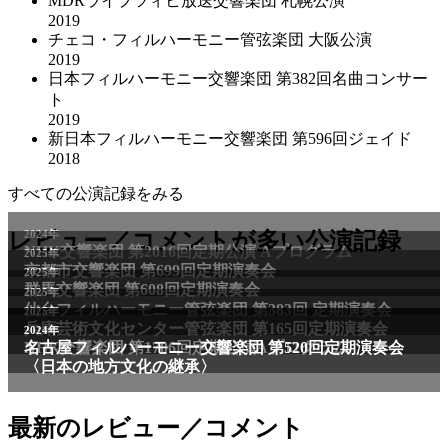
MDRライプツィヒ放送交響楽団 札幌公演
2019
チェコ・フィルハーモニー管弦楽団 大阪公演
2019
日本フィルハーモニー交響楽団 第382回名曲コンサー
ト
2019
新日本フィルハーモニー交響楽団 第596回ジェイド
2018
すべての公演記録をみる
2024年
レビュー／コメントが多い公演記録
NHK交響楽団 第2016回定期公演 Aプログラム
2025年
京都市交響楽団 第699回定期演奏会
2025年
群馬交響楽団 第608回定期演奏会
2025年
仙台フィルハーモニー管弦楽団 第383回 定期演奏会
2025年
兵庫芸術文化センター管弦楽団 第165回定期演奏会
2011年
2024年
NHK交響楽団 第1706回定期公演Aプログラム
名古屋フィルハーモニー交響楽団 第520回定期演奏会
〈日本の地方文化の継承〉
最新のレビュー／コメント