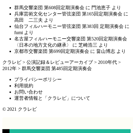
群馬交響楽団 第608回定期演奏会
に
門池恵子
より
兵庫芸術文化センター管弦楽団 第165回定期演奏会
に
高田 二三夫
より
仙台フィルハーモニー管弦楽団 第383回 定期演奏会
に
fumi
より
名古屋フィルハーモニー交響楽団 第520回定期演奏会
〈日本の地方文化の継承〉
に
芝崎浩三
より
京都市交響楽団 第699回定期演奏会
に
畠山博志
より
クラレビ
>
公演記録＆レビューアーカイブ
>
2010年代
>
2012年
>
群馬交響楽団 第485回定期演奏会
プライバシーポリシー
利用規約
お問い合わせ
運営者情報と「クラレビ」について
© 2021
クラレビ