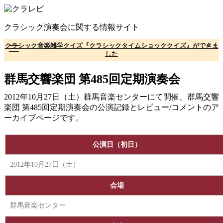
コ
ン
クラシック演奏会に関する情報サイト
テ
ン
クラシック音楽雑学クイズ『クラシックタイムショッククイズ』ができま
ツ
した
へ
移
群馬交響楽団 第485回定期演奏会
動
2012年10月27日（土）群馬音楽センターにて開催、群馬交響
楽団 第485回定期演奏会の公演記録とレビュー/コメントのア
ーカイブページです。
公演日（初日）
2012年10月27日（土）
会場
群馬音楽センター