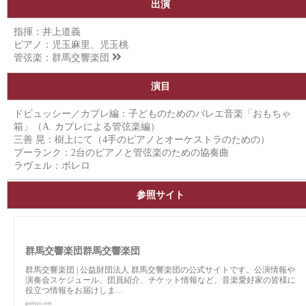
出演
指揮：井上道義
ピアノ：児玉麻里、児玉桃
管弦楽：
群馬交響楽団
演目
ドビュッシー／カプレ編：子どものためのバレエ音楽「おもちゃ
箱」（A. カプレによる管弦楽編）
三善 晃：樹上にて（4手のピアノとオーケストラのための）
プーランク：2台のピアノと管弦楽のための協奏曲
ラヴェル：ボレロ
参照サイト
群馬交響楽団群馬交響楽団
群馬交響楽団 | 公益財団法人 群馬交響楽団の公式サイトです。公演情報や
演奏会スケジュール、団員紹介、チケット情報など、音楽愛好家の皆様に
役立つ情報をお届けしま…
gunkyo.com