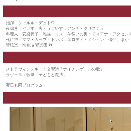
指揮：シャルル・デュトワ
夜鳴きうぐいす、火・うぐいす：アンナ・クリスティ
料理人、安楽椅子・雌猫・リス・羊飼いの男：ディアナ・アクセン
死に神、ママ・カップ・トンボ：エロディ・メシェン、僧侶、ほか
管弦楽：
NHK交響楽団
ストラヴィンスキー：交響詩「ナイチンゲールの歌」
ラヴェル：歌劇「子どもと魔法」
翌日も同プログラム