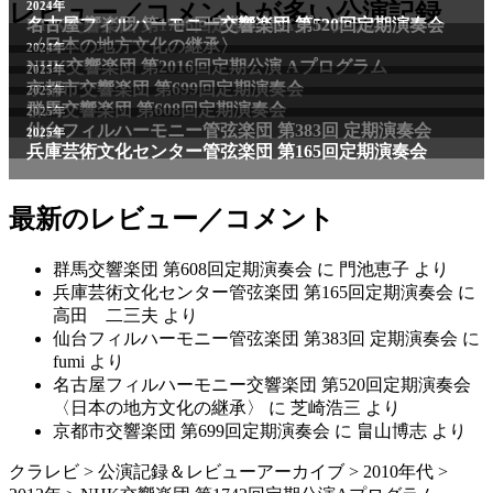
2011年
レビュー／コメントが多い公演記録
2024年
NHK交響楽団 第1706回定期公演Aプログラム
名古屋フィルハーモニー交響楽団 第520回定期演奏会
〈日本の地方文化の継承〉
2024年
NHK交響楽団 第2016回定期公演 Aプログラム
2025年
京都市交響楽団 第699回定期演奏会
2025年
群馬交響楽団 第608回定期演奏会
2025年
仙台フィルハーモニー管弦楽団 第383回 定期演奏会
2025年
兵庫芸術文化センター管弦楽団 第165回定期演奏会
最新のレビュー／コメント
群馬交響楽団 第608回定期演奏会
に
門池恵子
より
兵庫芸術文化センター管弦楽団 第165回定期演奏会
に
高田 二三夫
より
仙台フィルハーモニー管弦楽団 第383回 定期演奏会
に
fumi
より
名古屋フィルハーモニー交響楽団 第520回定期演奏会
〈日本の地方文化の継承〉
に
芝崎浩三
より
京都市交響楽団 第699回定期演奏会
に
畠山博志
より
クラレビ
>
公演記録＆レビューアーカイブ
>
2010年代
>