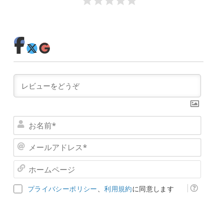
お
名
メ
前
ー
*
ホ
ル
ー
ア
ム
ド
プライバシーポリシー
、
利用規約
に同意します
ペ
レ
ー
ス