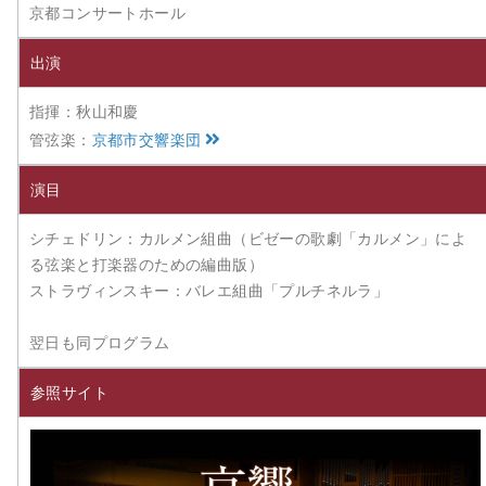
京都コンサートホール
出演
指揮：秋山和慶
管弦楽：
京都市交響楽団
演目
シチェドリン：カルメン組曲（ビゼーの歌劇「カルメン」によ
る弦楽と打楽器のための編曲版）
ストラヴィンスキー：バレエ組曲「プルチネルラ」
翌日も同プログラム
参照サイト