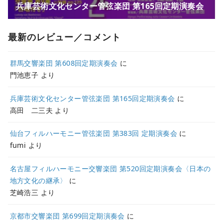
最新のレビュー／コメント
群馬交響楽団 第608回定期演奏会
に
門池恵子
より
兵庫芸術文化センター管弦楽団 第165回定期演奏会
に
高田 二三夫
より
仙台フィルハーモニー管弦楽団 第383回 定期演奏会
に
fumi
より
名古屋フィルハーモニー交響楽団 第520回定期演奏会〈日本の
地方文化の継承〉
に
芝崎浩三
より
京都市交響楽団 第699回定期演奏会
に