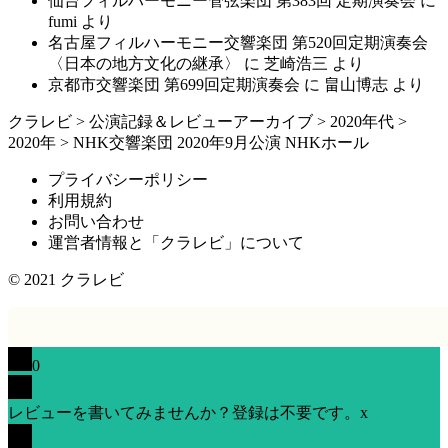
仙台フィルハーモニー管弦楽団 第383回 定期演奏会
に
fumi
より
名古屋フィルハーモニー交響楽団 第520回定期演奏会
〈日本の地方文化の継承〉
に
芝崎浩三
より
京都市交響楽団 第699回定期演奏会
に
畠山博志
より
クラレビ
>
公演記録＆レビューアーカイブ
>
2020年代
>
2020年
>
NHK交響楽団 2020年9⽉公演 NHKホール
プライバシーポリシー
利用規約
お問い合わせ
運営者情報と「クラレビ」について
© 2021
クラレビ
0
レビューを書いてみませんか？登録は不要です。
x