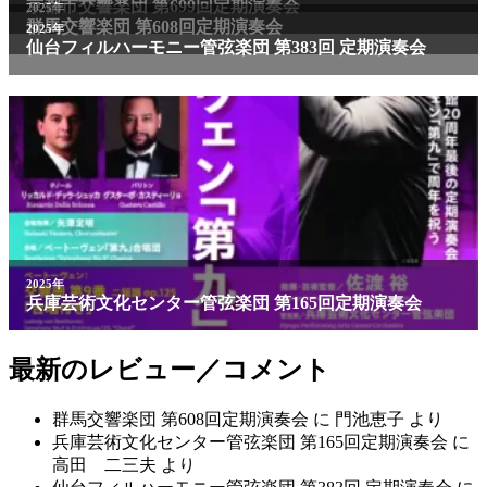
京都市交響楽団 第699回定期演奏会
2025年
群馬交響楽団 第608回定期演奏会
2025年
仙台フィルハーモニー管弦楽団 第383回 定期演奏会
2025年
兵庫芸術文化センター管弦楽団 第165回定期演奏会
最新のレビュー／コメント
群馬交響楽団 第608回定期演奏会
に
門池恵子
より
兵庫芸術文化センター管弦楽団 第165回定期演奏会
に
高田 二三夫
より