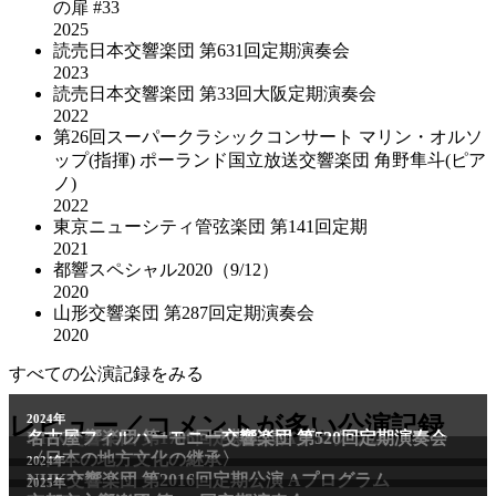
の扉 #33
2025
読売日本交響楽団 第631回定期演奏会
2023
読売日本交響楽団 第33回大阪定期演奏会
2022
第26回スーパークラシックコンサート マリン・オルソ
ップ(指揮) ポーランド国立放送交響楽団 角野隼斗(ピア
ノ)
2022
東京ニューシティ管弦楽団 第141回定期
2021
都響スペシャル2020（9/12）
2020
山形交響楽団 第287回定期演奏会
2020
すべての公演記録をみる
2011年
レビュー／コメントが多い公演記録
2024年
NHK交響楽団 第1706回定期公演Aプログラム
名古屋フィルハーモニー交響楽団 第520回定期演奏会
〈日本の地方文化の継承〉
2024年
NHK交響楽団 第2016回定期公演 Aプログラム
2025年