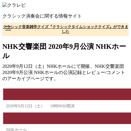
コ
ン
クラシック演奏会に関する情報サイト
テ
ン
クラシック音楽雑学クイズ『クラシックタイムショッククイズ』ができま
ツ
した
へ
移
NHK交響楽団 2020年9⽉公演 NHKホー
動
ル
2020年9月12日（土）NHKホールにて開催、NHK交響楽団
2020年9⽉公演 NHKホールの公演記録とレビュー/コメント
のアーカイブページです。
2020年9月12日（土） 18時00分開演
NHKホール