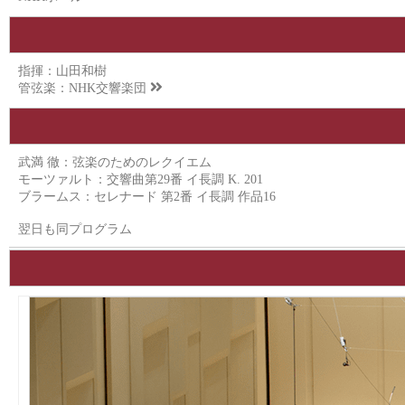
指揮：山田和樹
管弦楽：
NHK交響楽団
武満 徹：弦楽のためのレクイエム
モーツァルト：交響曲第29番 イ長調 K. 201
ブラームス：セレナード 第2番 イ長調 作品16
翌日も同プログラム