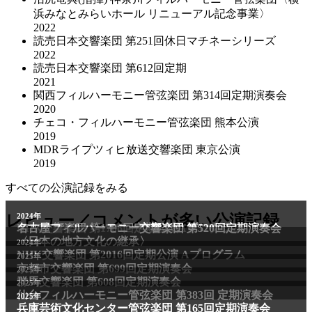
浜みなとみらいホール リニューアル記念事業〉
2022
読売日本交響楽団 第251回休日マチネーシリーズ
2022
読売日本交響楽団 第612回定期
2021
関西フィルハーモニー管弦楽団 第314回定期演奏会
2020
チェコ・フィルハーモニー管弦楽団 熊本公演
2019
MDRライプツィヒ放送交響楽団 東京公演
2019
すべての公演記録をみる
2011年
レビュー／コメントが多い公演記録
2024年
NHK交響楽団 第1706回定期公演Aプログラム
名古屋フィルハーモニー交響楽団 第520回定期演奏会
〈日本の地方文化の継承〉
2024年
NHK交響楽団 第2016回定期公演 Aプログラム
2025年
京都市交響楽団 第699回定期演奏会
2025年
群馬交響楽団 第608回定期演奏会
2025年
仙台フィルハーモニー管弦楽団 第383回 定期演奏会
2025年
兵庫芸術文化センター管弦楽団 第165回定期演奏会