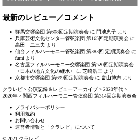
最新のレビュー／コメント
群馬交響楽団 第608回定期演奏会
に
門池恵子
より
兵庫芸術文化センター管弦楽団 第165回定期演奏会
に
高田 二三夫
より
仙台フィルハーモニー管弦楽団 第383回 定期演奏会
に
fumi
より
名古屋フィルハーモニー交響楽団 第520回定期演奏会
〈日本の地方文化の継承〉
に
芝崎浩三
より
京都市交響楽団 第699回定期演奏会
に
畠山博志
より
クラレビ
>
公演記録＆レビューアーカイブ
>
2020年代
>
2020年
>
関西フィルハーモニー管弦楽団 第314回定期演奏会
プライバシーポリシー
利用規約
お問い合わせ
運営者情報と「クラレビ」について
© 2021
クラレビ