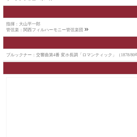
指揮：大山平一郎
管弦楽：
関西フィルハーモニー管弦楽団
ブルックナー：交響曲第4番 変ホ長調「ロマンティック」（1878/8