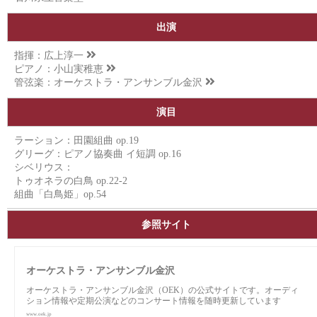
出演
指揮：
広上淳一
ピアノ：
小山実稚恵
管弦楽：
オーケストラ・アンサンブル金沢
演目
ラーション：田園組曲 op.19
グリーグ：ピアノ協奏曲 イ短調 op.16
シベリウス：
トゥオネラの白鳥 op.22-2
組曲「白鳥姫」op.54
参照サイト
オーケストラ・アンサンブル金沢
オーケストラ・アンサンブル金沢（OEK）の公式サイトです。オーディ
ション情報や定期公演などのコンサート情報を随時更新しています
www.oek.jp