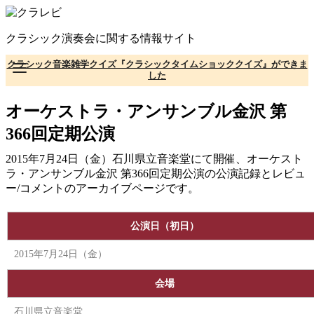
コ
ン
クラシック演奏会に関する情報サイト
テ
ン
クラシック音楽雑学クイズ『クラシックタイムショッククイズ』ができま
ツ
した
へ
移
オーケストラ・アンサンブル金沢 第
動
366回定期公演
2015年7月24日（金）石川県立音楽堂にて開催、オーケスト
ラ・アンサンブル金沢 第366回定期公演の公演記録とレビュ
ー/コメントのアーカイブページです。
公演日（初日）
2015年7月24日（金）
会場
石川県立音楽堂