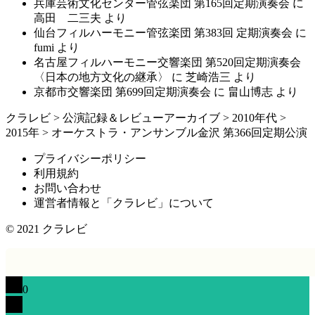
兵庫芸術文化センター管弦楽団 第165回定期演奏会
に
高田 二三夫
より
仙台フィルハーモニー管弦楽団 第383回 定期演奏会
に
fumi
より
名古屋フィルハーモニー交響楽団 第520回定期演奏会
〈日本の地方文化の継承〉
に
芝崎浩三
より
京都市交響楽団 第699回定期演奏会
に
畠山博志
より
クラレビ
>
公演記録＆レビューアーカイブ
>
2010年代
>
2015年
>
オーケストラ・アンサンブル金沢 第366回定期公演
プライバシーポリシー
利用規約
お問い合わせ
運営者情報と「クラレビ」について
© 2021
クラレビ
0