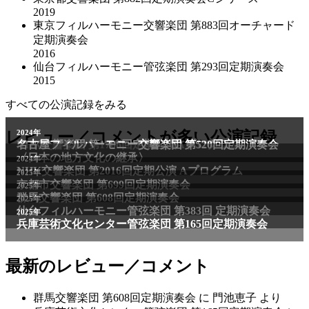
2019
東京フィルハーモニー交響楽団 第883回オーチャード
定期演奏会
2016
仙台フィルハーモニー管弦楽団 第293回定期演奏会
2015
すべての公演記録をみる
2011年
レビュー／コメントが多い公演記録
2024年
NHK交響楽団 第1706回定期公演Aプログラム
名古屋フィルハーモニー交響楽団 第520回定期演奏会
〈日本の地方文化の継承〉
2024年
NHK交響楽団 第2016回定期公演 Aプログラム
2025年
京都市交響楽団 第699回定期演奏会
2025年
群馬交響楽団 第608回定期演奏会
2025年
仙台フィルハーモニー管弦楽団 第383回 定期演奏会
2025年
兵庫芸術文化センター管弦楽団 第165回定期演奏会
最新のレビュー／コメント
群馬交響楽団 第608回定期演奏会
に
門池恵子
より