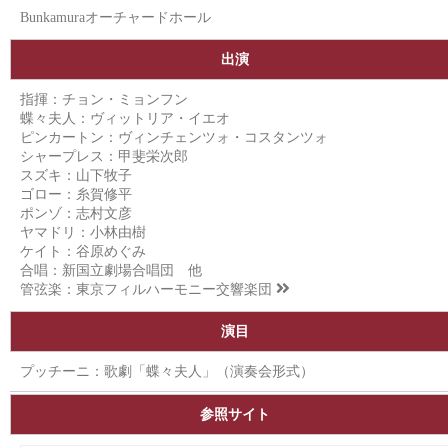
Bunkamuraオーチャードホール
出演
指揮：チョン・ミョンフン
蝶々夫人：ヴィットリア・イエオ
ピンカートン：ヴィンチェンツォ・コスタンツォ
シャープレス：甲斐栄次郎
スズキ：山下牧子
ゴロー：糸賀修平
ポンゾ：志村文彦
ヤマドリ：小林由樹
ケイト：谷原めぐみ
合唱：新国立劇場合唱団 他
管弦楽：
東京フィルハーモニー交響楽団
演目
プッチーニ：歌劇「蝶々夫人」（演奏会形式）
参照サイト