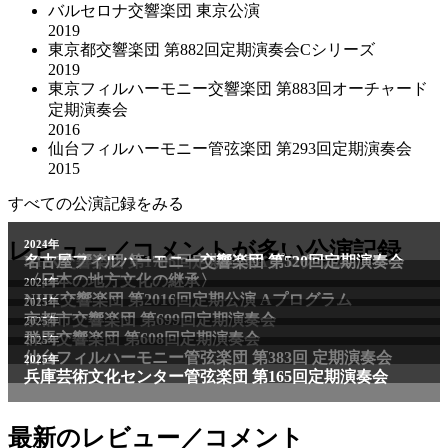
バルセロナ交響楽団 東京公演
2019
東京都交響楽団 第882回定期演奏会Cシリーズ
2019
東京フィルハーモニー交響楽団 第883回オーチャード
定期演奏会
2016
仙台フィルハーモニー管弦楽団 第293回定期演奏会
2015
すべての公演記録をみる
2011年
レビュー／コメントが多い公演記録
2024年
NHK交響楽団 第1706回定期公演Aプログラム
名古屋フィルハーモニー交響楽団 第520回定期演奏会
〈日本の地方文化の継承〉
2024年
NHK交響楽団 第2016回定期公演 Aプログラム
2025年
京都市交響楽団 第699回定期演奏会
2025年
群馬交響楽団 第608回定期演奏会
2025年
仙台フィルハーモニー管弦楽団 第383回 定期演奏会
2025年
兵庫芸術文化センター管弦楽団 第165回定期演奏会
最新のレビュー／コメント