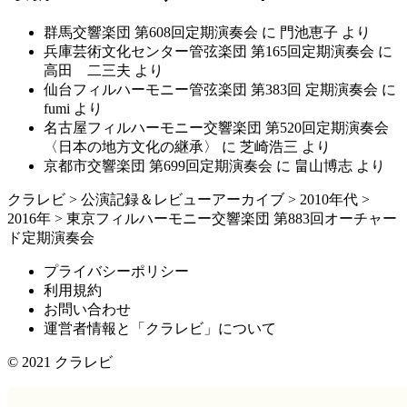
群馬交響楽団 第608回定期演奏会
に
門池恵子
より
兵庫芸術文化センター管弦楽団 第165回定期演奏会
に
高田 二三夫
より
仙台フィルハーモニー管弦楽団 第383回 定期演奏会
に
fumi
より
名古屋フィルハーモニー交響楽団 第520回定期演奏会
〈日本の地方文化の継承〉
に
芝崎浩三
より
京都市交響楽団 第699回定期演奏会
に
畠山博志
より
クラレビ
>
公演記録＆レビューアーカイブ
>
2010年代
>
2016年
>
東京フィルハーモニー交響楽団 第883回オーチャー
ド定期演奏会
プライバシーポリシー
利用規約
お問い合わせ
運営者情報と「クラレビ」について
© 2021
クラレビ