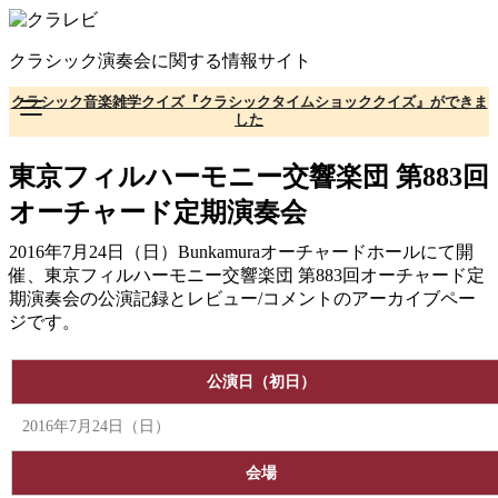
コ
ン
クラシック演奏会に関する情報サイト
テ
ン
クラシック音楽雑学クイズ『クラシックタイムショッククイズ』ができま
ツ
した
へ
移
東京フィルハーモニー交響楽団 第883回
動
オーチャード定期演奏会
2016年7月24日（日）Bunkamuraオーチャードホールにて開
催、東京フィルハーモニー交響楽団 第883回オーチャード定
期演奏会の公演記録とレビュー/コメントのアーカイブペー
ジです。
公演日（初日）
2016年7月24日（日）
会場