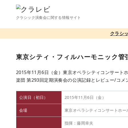
コ
ン
クラシック演奏会に関する情報サイト
テ
ン
クラシ
ツ
へ
移
東京シティ・フィルハーモニック管弦
動
2015年11月6日（金）東京オペラシティコンサー
楽団 第293回定期演奏会の公演記録とレビュー/コ
公演日（初日）
2015年11月6日（金）
会場
東京オペラシティコンサートホー
指揮：藤岡幸夫