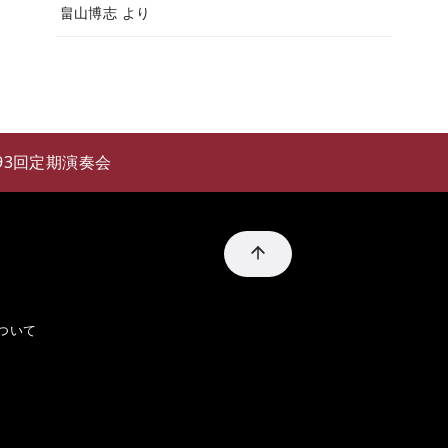
畠山博志
より
93回定期演奏会
ついて