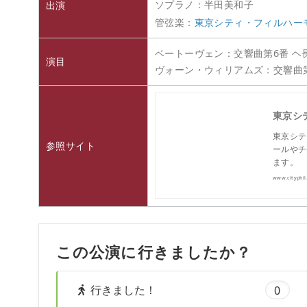
ソプラノ：半田美和子
出演
管弦楽：
東京シティ・フィルハー
ベートーヴェン：交響曲第6番 ヘ長調
演目
ヴォーン・ウィリアムズ：交響
東京シ
東京シテ
参照サイト
ールやチ
ます。
www.cityphil
この公演に行きましたか？
行きました！
0