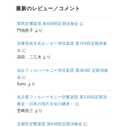
最新のレビュー／コメント
群馬交響楽団 第608回定期演奏会
に
門池恵子
より
兵庫芸術文化センター管弦楽団 第165回定期演奏
会
に
高田 二三夫
より
仙台フィルハーモニー管弦楽団 第383回 定期演奏
会
に
fumi
より
名古屋フィルハーモニー交響楽団 第520回定期演
奏会〈日本の地方文化の継承〉
に
芝崎浩三
より
京都市交響楽団 第699回定期演奏会
に