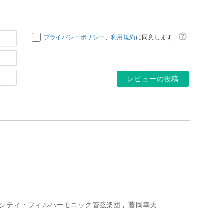
お
プライバシーポリシー
、
利用規約
に同意します
名
メ
前
ー
*
ホ
ル
ー
ア
ム
ド
ペ
レ
ー
ス
ジ
*
シティ・フィルハーモニック管弦楽団
藤岡幸夫